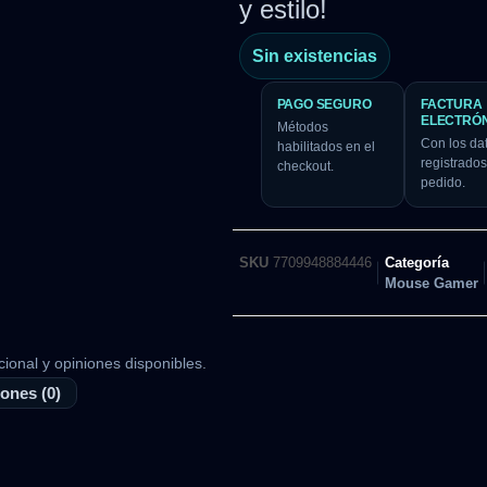
y estilo!
Sin existencias
PAGO SEGURO
FACTURA
ELECTRÓ
Métodos
Con los da
habilitados en el
registrados
checkout.
pedido.
SKU
7709948884446
Categoría
Mouse Gamer
cional y opiniones disponibles.
ones (0)