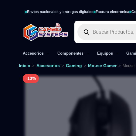
Envíos nacionales y entregas digitales
Factura electrónica
Co
Accesorios
Componentes
Equipos
Gam
Inicio
Accesorios
Gaming
Mouse Gamer
>
>
>
>
Mouse 
-13%