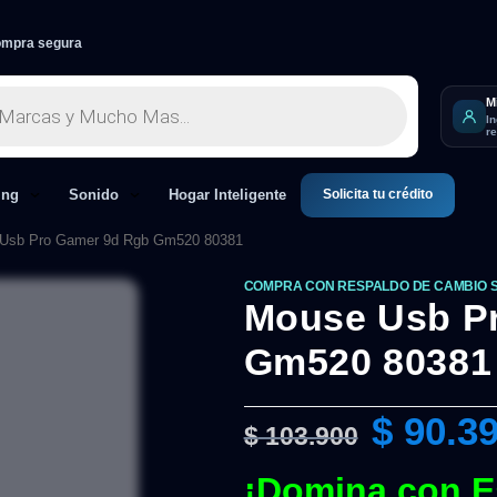
mpra segura
M
I
r
Solicita tu crédito
ing
Sonido
Hogar Inteligente
Usb Pro Gamer 9d Rgb Gm520 80381
COMPRA CON RESPALDO DE CAMBIO 
Mouse Usb P
Gm520 80381
$
90.3
$
103.900
¡Domina con E