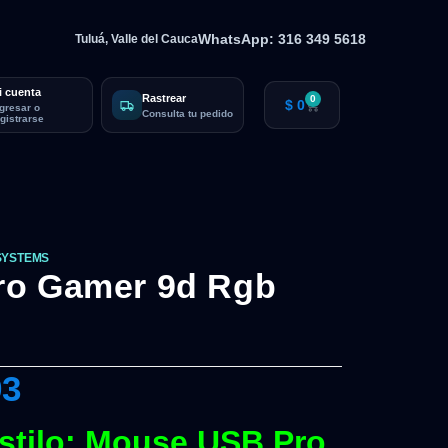
WhatsApp: 316 349 5618
Tuluá, Valle del Cauca
i cuenta
Rastrear
0
$
0
ngresar o
Consulta tu pedido
egistrarse
SYSTEMS
ro Gamer 9d Rgb
93
stilo: Mouse USB Pro