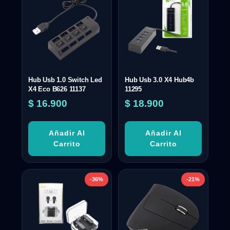
Hub Usb 1.0 Switch Led
Hub Usb 3.0 X4 Hub4b
X4 Eco B626 11137
11295
$
16.900
$
18.900
Añadir Al
Añadir Al
Carrito
Carrito
-36%
-21%