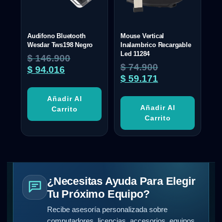
Audifono Bluetooth
Mouse Vertical
Wesdar Tws198 Negro
Inalambrico Recargable
Led 11284
$
146.900
$
74.900
$
94.016
$
59.171
Añadir Al
Añadir Al
Carrito
Carrito
¿Necesitas Ayuda Para Elegir
Tu Próximo Equipo?
Recibe asesoría personalizada sobre
computadores, licencias, accesorios, equipos