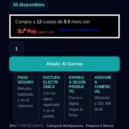
30 disponibles
Compra a
12
cuotas de
$
0
/mes con
Solicita tu crédito aquí
Añadir Al Carrito
PAGO
FACTURA
ENTREG
ASESORÍ
SEGURO
ELECTR
A SEGÚN
A
ÓNICA
PRODUC
COMERC
Métodos
TO
IAL
Con los
habilitado
Física o
WhatsAp
datos
s en el
digital,
p 316 349
registrado
checkout.
según la
5618.
s en el
ficha.
pedido.
SKU
7709732150672
Categoría
Multipuertos
Etiqueta
6 Meses