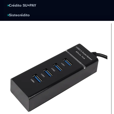
Crédito SU+PAY
Sistecrédito
Compra y paga después
Política de privacidad
Condiciones de envíos
Condiciones de garantía
Compra segura
Factura electrónica
Procesos de pago
Respaldo de cada compra
protegidos
Envíos nacionales
Atención
personalizada
Cobertura sujeta al destino
Asesoría antes de comprar