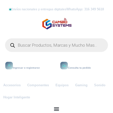
WhatsApp: 316 349 5618
Envíos nacionales y entregas digitales
Mi cuenta
Rastrear
Ingresar o registrarse
Consulta tu pedido
Accesorios
Componentes
Equipos
Gaming
Sonido
Hogar Inteligente