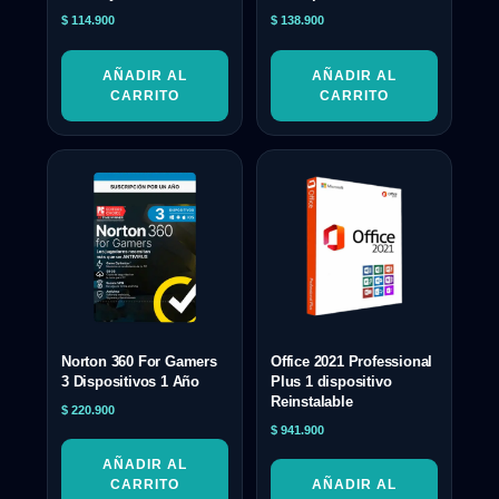
$
114.900
$
138.900
AÑADIR AL
AÑADIR AL
CARRITO
CARRITO
Norton 360 For Gamers
Office 2021 Professional
3 Dispositivos 1 Año
Plus 1 dispositivo
Reinstalable
$
220.900
$
941.900
AÑADIR AL
CARRITO
AÑADIR AL