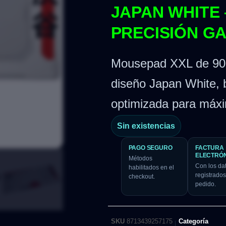
JAPAN WHITE 
PRECISIÓN G
Mousepad XXL de 90×
diseño Japan White, b
optimizada para máxim
Sin existencias
PAGO SEGURO
FACTURA
ELECTRÓ
Métodos
Con los da
habilitados en el
registrados
checkout.
pedido.
SKU
8713439257175
Categoría