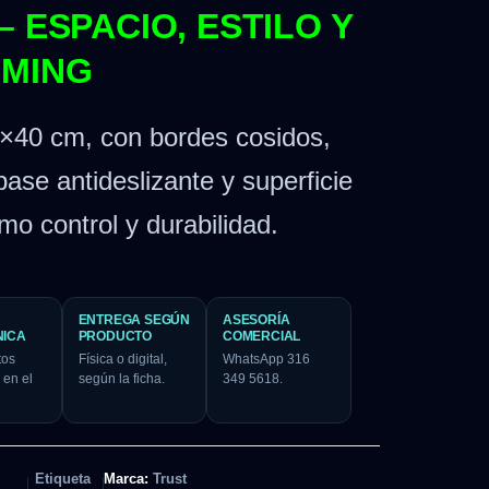
– ESPACIO, ESTILO Y
AMING
40 cm, con bordes cosidos,
ase antideslizante y superficie
o control y durabilidad.
ENTREGA SEGÚN
ASESORÍA
NICA
PRODUCTO
COMERCIAL
tos
Física o digital,
WhatsApp 316
 en el
según la ficha.
349 5618.
Etiqueta
Marca:
Trust