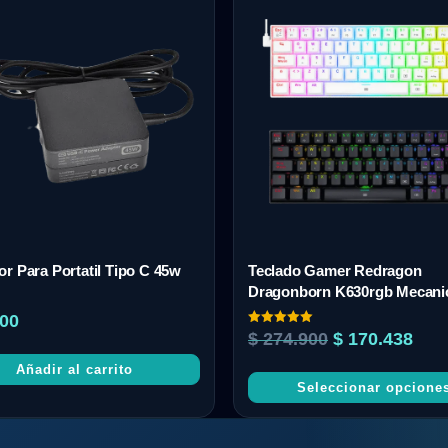
r Para Portatil Tipo C 45w
Teclado Gamer Redragon
Dragonborn K630rgb Mecani
00
Valorado
$
274.900
$
170.438
con
5.00
Añadir al carrito
de 5
Seleccionar opcione