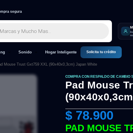
mpra segura
M
I
r
Solicita tu crédito
ing
Sonido
Hogar Inteligente
d Mouse Trust Gxt759 XXL (90x40x0,3cm) Japan White
COMPRA CON RESPALDO DE CAMBIO 
Pad Mouse Tr
(90x40x0,3cm
$
78.900
PAD MOUSE TR