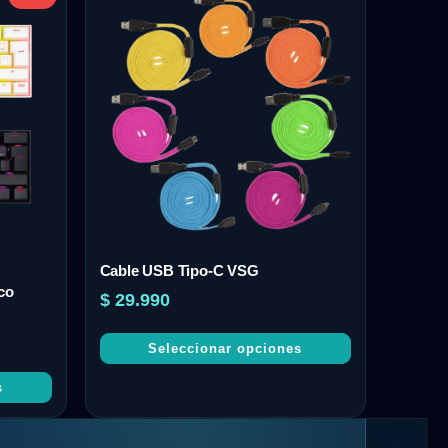
Cable USB Tipo-C VSG
co
$
29.990
Seleccionar opciones
s