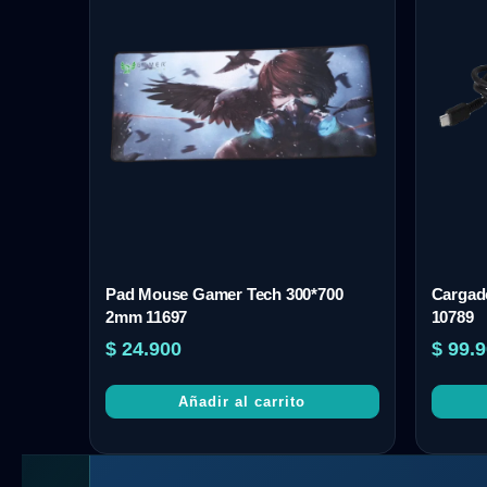
Pad Mouse Gamer Tech 300*700
Cargado
2mm 11697
10789
$
24.900
$
99.9
Añadir al carrito