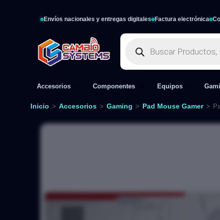
Envíos nacionales y entregas digitales
Factura electrónica
Co
Accesorios
Componentes
Equipos
Gam
Inicio
Accesorios
Gaming
Pad Mouse Gamer
>
>
>
>
Pa