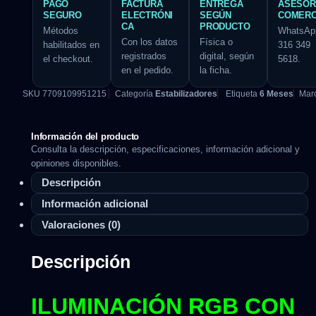
PAGO
FACTURA
ENTREGA
ASESOR
SEGURO
ELECTRÓNI
SEGÚN
COMERC
CA
PRODUCTO
Métodos
WhatsAp
Con los datos
Física o
habilitados en
316 349
registrados
digital, según
el checkout.
5618.
en el pedido.
la ficha.
SKU
7709109951215
Categoría
Estabilizadores
Etiqueta
6 Meses
Mar
Información del producto
Consulta la descripción, especificaciones, información adicional y
opiniones disponibles.
Descripción
Información adicional
Valoraciones (0)
Descripción
ILUMINACIÓN RGB CON