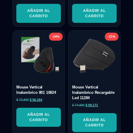
AÑADIR AL
AÑADIR AL
CARRITO
CARRITO
-24%
-21%
Mouse Vertical
Mouse Vertical
Inalambrico 801 10824
Inalambrico Recargable
Led 11284
$
73.900
$
56.164
$
74.900
$
59.171
AÑADIR AL
CARRITO
AÑADIR AL
CARRITO