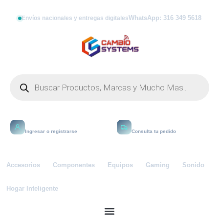
WhatsApp: 316 349 5618
Envíos nacionales y entregas digitales
Mi cuenta
Rastrear
Ingresar o registrarse
Consulta tu pedido
Accesorios
Componentes
Equipos
Gaming
Sonido
Hogar Inteligente