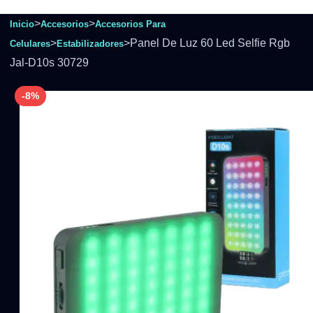
>
>
Inicio
Accesorios
Accesorios Para
>
>
Panel De Luz 60 Led Selfie Rgb
Celulares
Estabilizadores
Jal-D10s 30729
-8%