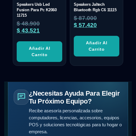
Speakers Usb Led
Speakers Jaltech
Fusion Para Pc K2060
Bluetooth Rgb C6 11115
11715
$
87.000
$
48.900
$
57.420
$
43.521
Añadir Al
Añadir Al
Carrito
Carrito
¿Necesitas Ayuda Para Elegir
Tu Próximo Equipo?
Recibe asesoría personalizada sobre
computadores, licencias, accesorios, equipos
POS y soluciones tecnológicas para tu hogar o
empresa.