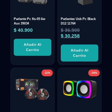
Parlante Pc Ks-05 6w
Parlantes Usb Pc Black
Aux 39034
D12 11764
$
40.900
$
36.900
$
30.258
Añadir Al
Carrito
Añadir Al
Carrito
-11%
-34%