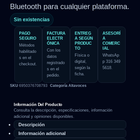
Bluetooth para cualquier plataforma.
Sin existencias
PAGO
FACTURA
ENTREG
ASESORÍ
SEGURO
ELECTR
A SEGÚN
A
ÓNICA
PRODUC
COMERC
Métodos
TO
IAL
Con los
habilitado
Física o
WhatsAp
datos
s en el
digital,
p 316 349
registrado
checkout.
según la
5618.
s en el
ficha.
pedido.
SKU
6950376708793
Categoría
Altavoces
Información Del Producto
Consulta la descripción, especificaciones, información
adicional y opiniones disponibles.
Descripción
Información adicional