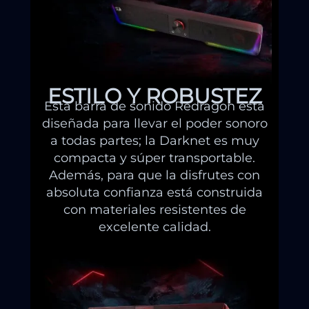
ESTILO Y ROBUSTEZ
Esta barra de sonido Redragon está
diseñada para llevar el poder sonoro
a todas partes; la Darknet es muy
compacta y súper transportable.
Además, para que la disfrutes con
absoluta confianza está construida
con materiales resistentes de
excelente calidad.