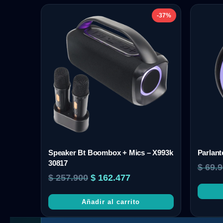
-37%
Speaker Bt Boombox + Mics – X993k
Parlant
30817
$
69.9
$
257.900
$
162.477
Añadir al carrito