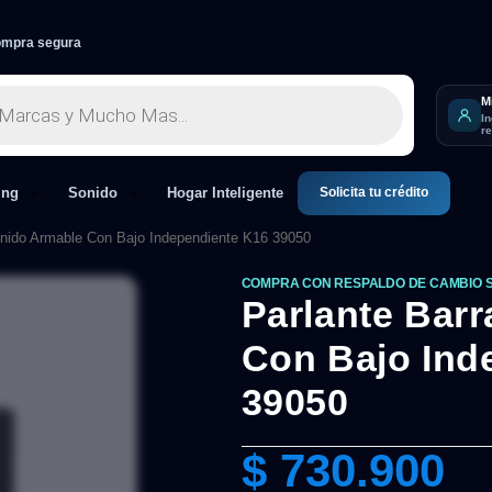
mpra segura
M
I
r
Solicita tu crédito
ing
Sonido
Hogar Inteligente
onido Armable Con Bajo Independiente K16 39050
COMPRA CON RESPALDO DE CAMBIO 
Parlante Bar
Con Bajo Ind
39050
$
730.900