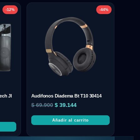
-12%
-44%
ech Jl
Audifonos Diadema Bt T10 30414
$
69.900
$
39.144
Añadir al carrito