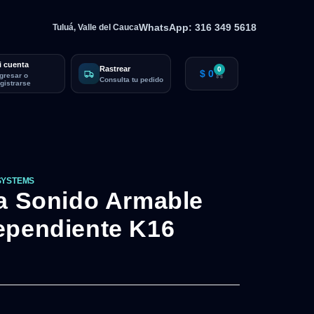
WhatsApp: 316 349 5618
Tuluá, Valle del Cauca
i cuenta
Rastrear
0
$
0
ngresar o
Consulta tu pedido
egistrarse
SYSTEMS
ra Sonido Armable
ependiente K16