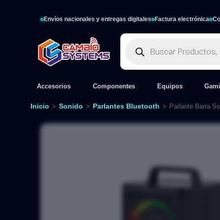
Envíos nacionales y entregas digitales
Factura electrónica
Co
Accesorios
Componentes
Equipos
Gam
Inicio
Sonido
Parlantes Bluetooth
>
>
>
Parlante Barra S