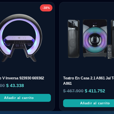
-38%
e V Inversa 923930 669362
Teatro En Casa 2.1 A861 Jal T
A861
00
$
43.338
$
467.900
$
411.752
Añadir al carrito
Añadir al carrito