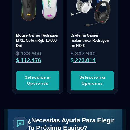
Mouse Gamer Redragon
Diadema Gamer
M711 Cobra Rgb 10.000
Inalambrica Redragon
Dpi
Ire H848
$
133.900
$
337.900
$
112.476
$
223.014
Seleccionar
Seleccionar
Opciones
Opciones
¿Necesitas Ayuda Para Elegir
Tu Próximo Equipo?