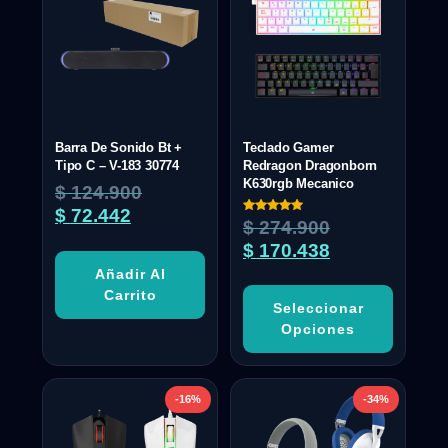
Barra De Sonido Bt +
Teclado Gamer
Tipo C – V-183 30774
Redragon Dragonborn
K630rgb Mecanico
$
124.900
$
72.442
Valorado
$
274.900
con
5.00
$
170.438
de 5
Añadir Al
Carrito
Seleccionar
Opciones
-16%
-34%