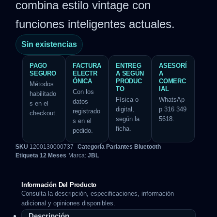
combina estilo vintage con
funciones inteligentes actuales.
Sin existencias
PAGO
FACTURA
ENTREG
ASESORÍ
SEGURO
ELECTR
A SEGÚN
A
ÓNICA
PRODUC
COMERC
Métodos
TO
IAL
Con los
habilitado
Física o
WhatsAp
datos
s en el
digital,
p 316 349
registrado
checkout.
según la
5618.
s en el
ficha.
pedido.
SKU
1200130000737
Categoría
Parlantes Bluetooth
Etiqueta
12 Meses
Marca:
JBL
Información Del Producto
Consulta la descripción, especificaciones, información
adicional y opiniones disponibles.
Descripción