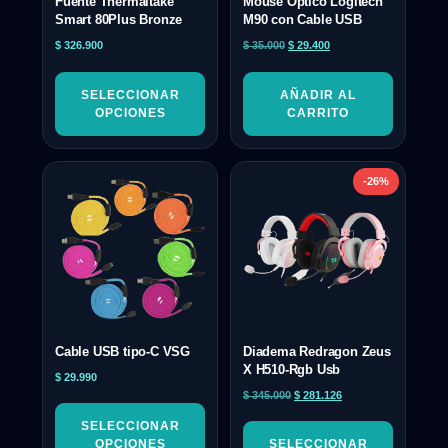
Fuente Thermaltake
Mouse Óptico Logitech
Smart 80Plus Bronze
M90 con Cable USB
$
326.900
$
35.000
$
29.400
SELECCIONAR
AÑADIR AL
OPCIONES
CARRITO
-26%
Cable USB tipo-C VSG
Diadema Redragon Zeus
X H510-Rgb Usb
$
29.990
$
345.000
$
281.126
SELECCIONAR
OPCIONES
SELECCIONAR