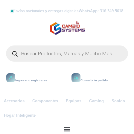
WhatsApp: 316 349 5618
Envíos nacionales y entregas digitales
Mi cuenta
Rastrear
Ingresar o registrarse
Consulta tu pedido
Accesorios
Componentes
Equipos
Gaming
Sonido
Hogar Inteligente