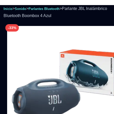
>
>
>
Parlante JBL Inalámbrico
Inicio
Sonido
Parlantes Bluetooth
Bluetooth Boombox 4 Azul
-33%