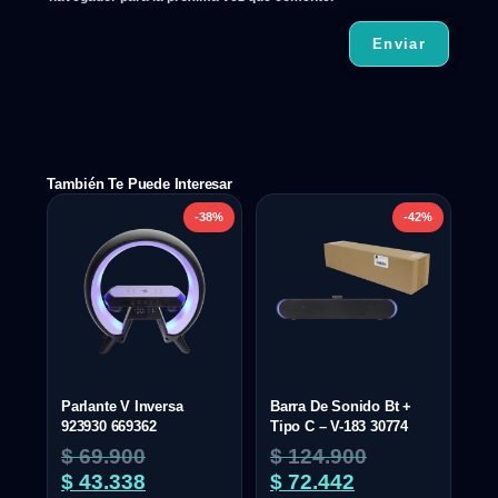
También Te Puede Interesar
-38%
-42%
Parlante V Inversa
Barra De Sonido Bt +
923930 669362
Tipo C – V-183 30774
$
69.900
$
124.900
$
43.338
$
72.442