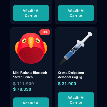
Añadir Al
Añadir Al
Carrito
Carrito
-30%
Mini Parlante Bluetooth
Crema Disipadora
Steren Perico
Aerocool Cog 2g
$
111.900
$
31.900
$
78.330
Añadir Al
Carrito
Añadir Al