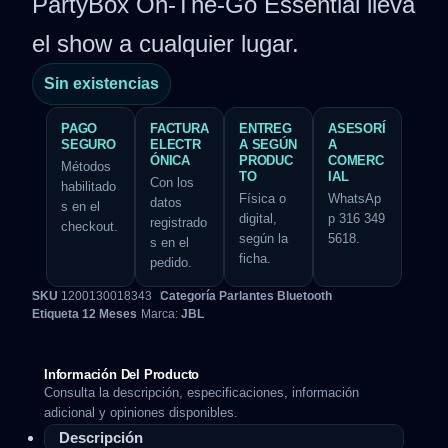
PartyBox On-The-Go Essential lleva
el show a cualquier lugar.
Sin existencias
PAGO
FACTURA
ENTREG
ASESORÍ
SEGURO
ELECTR
A SEGÚN
A
ÓNICA
PRODUC
COMERC
Métodos
TO
IAL
Con los
habilitado
Física o
WhatsAp
datos
s en el
digital,
p 316 349
registrado
checkout.
según la
5618.
s en el
ficha.
pedido.
SKU
1200130018343
Categoría
Parlantes Bluetooth
Etiqueta
12 Meses
Marca:
JBL
Información Del Producto
Consulta la descripción, especificaciones, información
adicional y opiniones disponibles.
Descripción