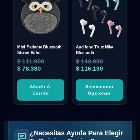
Mini Parlante Bluetooth
Audífono Trust Nika
Steren Búho
Bluetooth
$
111.900
$
143.900
$
78.330
$
116.130
Añadir Al
Seleccionar
Carrito
Opciones
¿Necesitas Ayuda Para Elegir