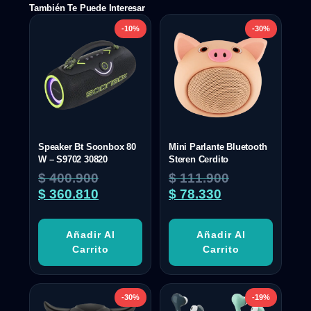
También Te Puede Interesar
-10%
-30%
Speaker Bt Soonbox 80
Mini Parlante Bluetooth
W – S9702 30820
Steren Cerdito
$
400.900
$
111.900
$
360.810
$
78.330
Añadir Al
Añadir Al
Carrito
Carrito
-30%
-19%