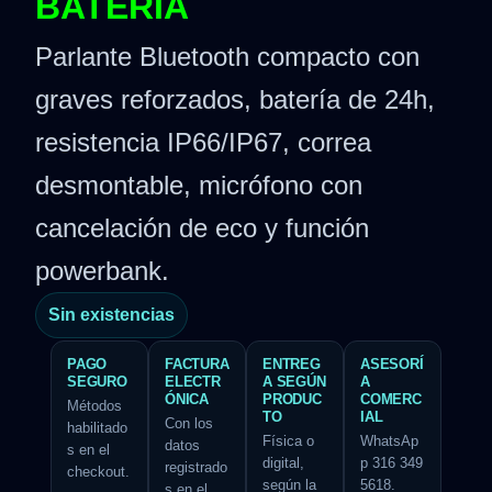
BATERÍA
Parlante Bluetooth compacto con
graves reforzados, batería de 24h,
resistencia IP66/IP67, correa
desmontable, micrófono con
cancelación de eco y función
powerbank.
Sin existencias
PAGO
FACTURA
ENTREG
ASESORÍ
SEGURO
ELECTR
A SEGÚN
A
ÓNICA
PRODUC
COMERC
Métodos
TO
IAL
Con los
habilitado
Física o
WhatsAp
datos
s en el
digital,
p 316 349
registrado
checkout.
según la
5618.
s en el