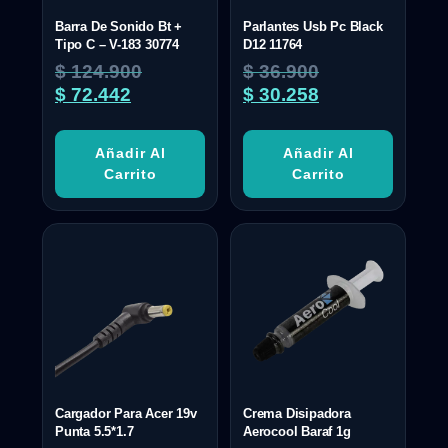
Barra De Sonido Bt +
Parlantes Usb Pc Black
Tipo C – V-183 30774
D12 11764
$
124.900
$
36.900
$
72.442
$
30.258
Añadir Al
Añadir Al
Carrito
Carrito
Cargador Para Acer 19v
Crema Disipadora
Punta 5.5*1.7
Aerocool Baraf 1g