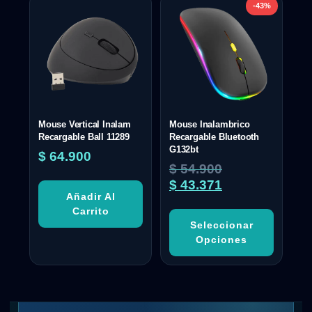
-43%
Mouse Vertical Inalam
Mouse Inalambrico
Recargable Ball 11289
Recargable Bluetooth
G132bt
$
64.900
$
54.900
$
43.371
Añadir Al
Carrito
Seleccionar
Opciones