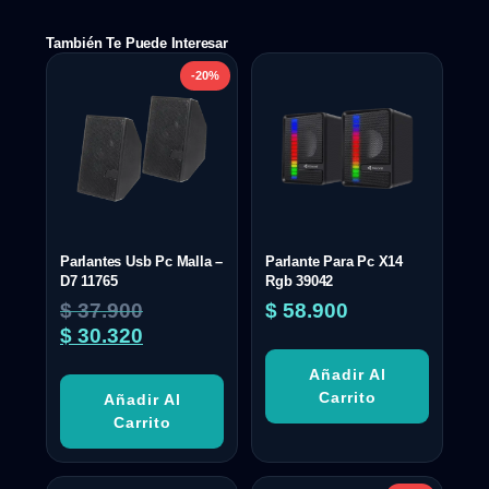
También Te Puede Interesar
-20%
Parlantes Usb Pc Malla –
Parlante Para Pc X14
D7 11765
Rgb 39042
$
37.900
$
58.900
$
30.320
Añadir Al
Carrito
Añadir Al
Carrito