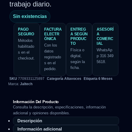
trabajo diario.
Sin existencias
PAGO
FACTURA
ENTREG
ASESORÍ
SEGURO
ELECTR
A SEGÚN
A
ÓNICA
PRODUC
COMERC
Métodos
TO
IAL
Con los
habilitado
Física o
WhatsAp
datos
s en el
digital,
p 316 349
registrado
checkout.
según la
5618.
s en el
ficha.
pedido.
SKU
7709331125897
Categoría
Altavoces
Etiqueta
6 Meses
Marca:
Jaltech
Información Del Producto
Consulta la descripción, especificaciones, información
adicional y opiniones disponibles.
Descripción
Información adicional