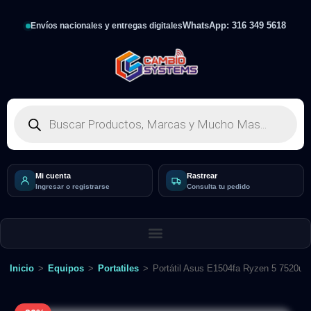
WhatsApp: 316 349 5618
Envíos nacionales y entregas digitales
Mi cuenta
Rastrear
Ingresar o registrarse
Consulta tu pedido
Inicio
>
Equipos
>
Portatiles
>
Portátil Asus E1504fa Ryzen 5 7520u 