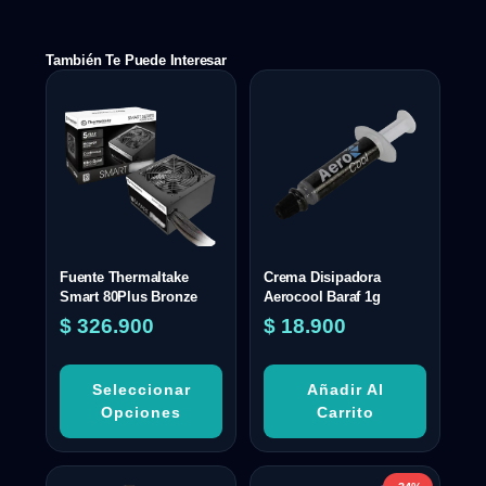
También Te Puede Interesar
Fuente Thermaltake
Crema Disipadora
Smart 80Plus Bronze
Aerocool Baraf 1g
$
326.900
$
18.900
Seleccionar
Añadir Al
Opciones
Carrito