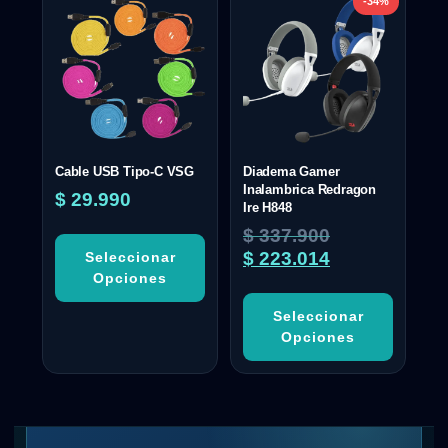
-34%
Cable USB Tipo-C VSG
Diadema Gamer
Inalambrica Redragon
$
29.990
Ire H848
$
337.900
$
223.014
Seleccionar
Opciones
Seleccionar
Opciones