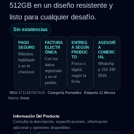
512GB en un diseño resistente y
listo para cualquier desafío.
Sin existencias
PAGO
FACTURA
ENTREG
ASESORÍ
SEGURO
ELECTR
A SEGÚN
A
ÓNICA
PRODUC
COMERC
Métodos
TO
IAL
Con los
habilitado
Física o
WhatsAp
datos
s en el
digital,
p 316 349
registrado
checkout.
según la
5618.
s en el
ficha.
pedido.
SKU
4711387857625
Categoría
Portatiles
Etiqueta
12 Meses
Marca:
Asus
Información Del Producto
Consulta la descripción, especificaciones, información
adicional y opiniones disponibles.