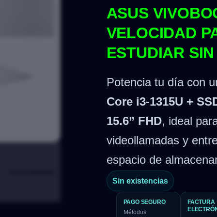
ASUS VIVOBOO
VELOCIDAD P
ESTUDIAR SIN
Potencia tu día con u
Core i3-1315U + SS
15.6” FHD
, ideal par
videollamadas y entr
espacio de almacena
Sin existencias
PAGO SEGURO
FACTURA
ELECTRÓ
Métodos