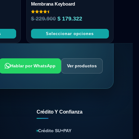
Membrana Keyboard
Valorado
$
229.900
$
179.322
con
4.50
de 5
s
Seleccionar opciones
Hablar por WhatsApp
Ver productos
Crédito Y Confianza
Crédito SU+PAY