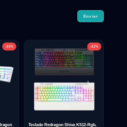
-34%
-22%
dragon
Teclado Redragon Shiva K512-Rgb,