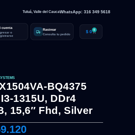
WhatsApp: 316 349 5618
Tuluá, Valle del Cauca
i cuenta
Rastrear
0
$
0
ngresar o
Consulta tu pedido
egistrarse
SYSTEMS
s X1504VA-BQ4375
 I3-1315U, DDr4
, 15,6″ Fhd, Silver
9.120