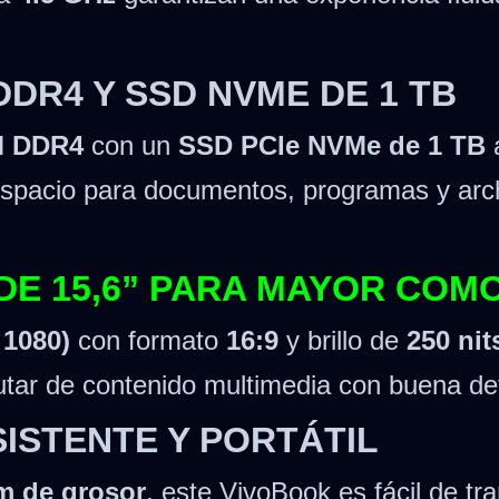
DDR4 Y SSD NVME DE 1 TB
M DDR4
con un
SSD PCIe NVMe de 1 TB
a
espacio para documentos, programas y arch
 DE 15,6” PARA MAYOR COM
 1080)
con formato
16:9
y brillo de
250 nit
frutar de contenido multimedia con buena def
SISTENTE Y PORTÁTIL
m de grosor
, este VivoBook es fácil de tr