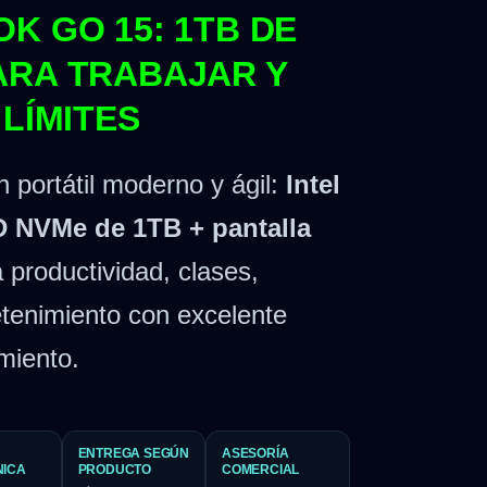
K GO 15: 1TB DE
ARA TRABAJAR Y
 LÍMITES
n portátil moderno y ágil:
Intel
D NVMe de 1TB + pantalla
a productividad, clases,
etenimiento con excelente
miento.
ENTREGA SEGÚN
ASESORÍA
NICA
PRODUCTO
COMERCIAL