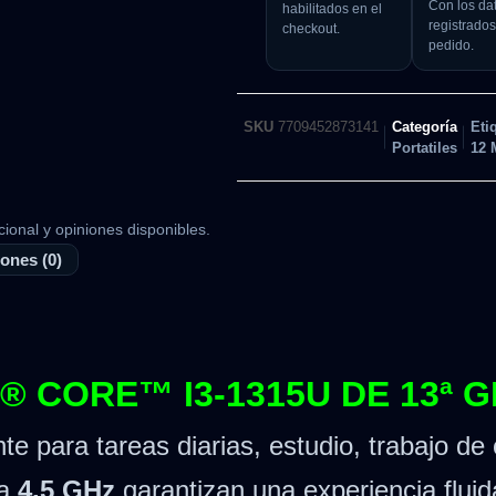
Con los da
habilitados en el
registrados
checkout.
pedido.
SKU
7709452873141
Categoría
Eti
Portatiles
12 
cional y opiniones disponibles.
ones (0)
® CORE™ I3-1315U DE 13ª 
e para tareas diarias, estudio, trabajo de 
ta
4.5 GHz
garantizan una experiencia fluid