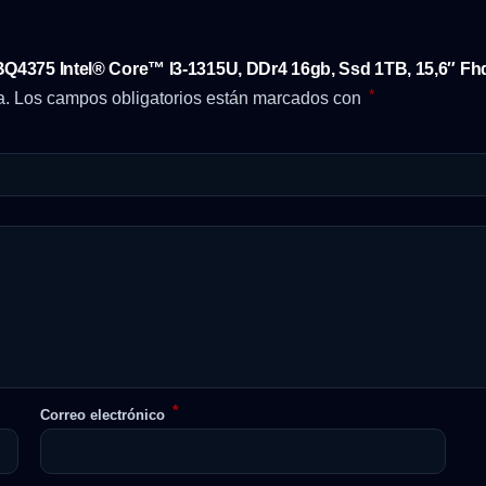
BQ4375 Intel® Core™ I3-1315U, DDr4 16gb, Ssd 1TB, 15,6″ Fhd
*
a.
Los campos obligatorios están marcados con
*
Correo electrónico