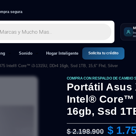
mpra segura
M
I
r
Solicita tu crédito
ing
Sonido
Hogar Inteligente
75 Intel® Core™ i3-1315U, DDr4 16gb, Ssd 1TB, 15,6″ Fhd, Silver
COMPRA CON RESPALDO DE CAMBIO 
Portátil Asu
Intel® Core™
16gb, Ssd 1TB
$
1.75
$
2.198.900