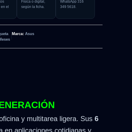
tos
Física o digital,
WhatsApp 316
 en el
según la ficha.
349 5618.
queta
Marca:
Asus
Meses
GENERACIÓN
oficina y multitarea ligera. Sus
6
a en aplicaciones cotidianas y