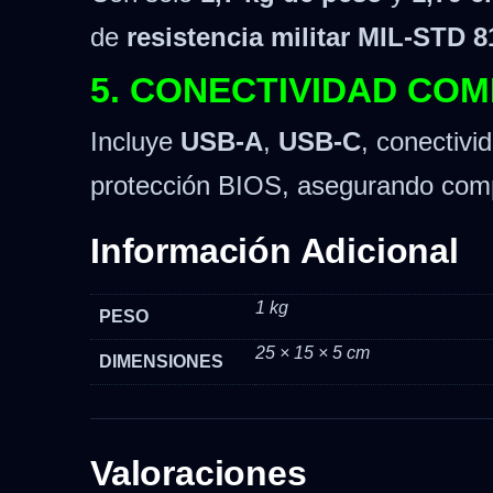
de
resistencia militar MIL-STD 
5. CONECTIVIDAD CO
Incluye
USB-A
,
USB-C
, conectivi
protección BIOS, asegurando compat
Información Adicional
1 kg
PESO
25 × 15 × 5 cm
DIMENSIONES
Valoraciones