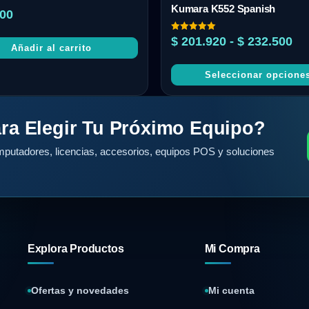
Kumara K552 Spanish
00
Valorado
$
201.920
-
$
232.500
con
Añadir al carrito
5.00
de 5
Seleccionar opcione
ra Elegir Tu Próximo Equipo?
putadores, licencias, accesorios, equipos POS y soluciones
Explora Productos
Mi Compra
Ofertas y novedades
Mi cuenta