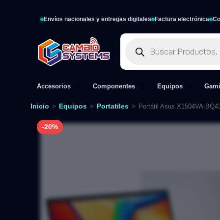
Envíos nacionales y entregas digitales
Factura electrónica
Co
Accesorios
Componentes
Equipos
Gam
Inicio
Equipos
Portatiles
>
>
>
Portátil Asus X1504VA-BQ43
-20%