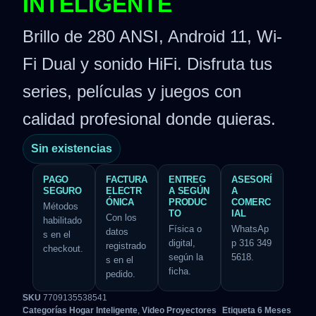
INTELIGENTE
Brillo de 280 ANSI, Android 11, Wi-
Fi Dual y sonido HiFi. Disfruta tus
series, películas y juegos con
calidad profesional donde quieras.
Sin existencias
PAGO
FACTURA
ENTREG
ASESORÍ
SEGURO
ELECTR
A SEGÚN
A
ÓNICA
PRODUC
COMERC
Métodos
TO
IAL
Con los
habilitado
Física o
WhatsAp
datos
s en el
digital,
p 316 349
registrado
checkout.
según la
5618.
s en el
ficha.
pedido.
SKU
7709135538541
Categorías
Hogar Inteligente
,
Video Proyectores
Etiqueta
6 Meses