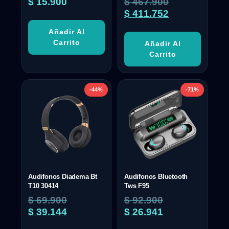
$
15.900
$
467.900
$
411.752
Añadir Al
Carrito
Añadir Al
Carrito
-44%
-71%
Audifonos Diadema Bt
Audifonos Bluetooth
T10 30414
Tws F95
$
69.900
$
92.900
$
39.144
$
26.941