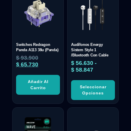
Switches Redragon
Audífonos Energy
Panda A113 38u (Panda)
Sistem Style 1
/Bluetooth Con Cable
$
93.900
$
56.630
-
$
65.730
$
58.847
Añadir Al
Seleccionar
Carrito
Opciones