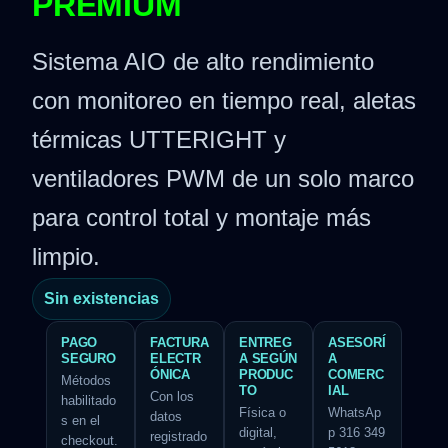
PREMIUM
Sistema AIO de alto rendimiento
con monitoreo en tiempo real, aletas
térmicas UTTERIGHT y
ventiladores PWM de un solo marco
para control total y montaje más
limpio.
Sin existencias
PAGO
FACTURA
ENTREG
ASESORÍ
SEGURO
ELECTR
A SEGÚN
A
ÓNICA
PRODUC
COMERC
Métodos
TO
IAL
Con los
habilitado
Física o
WhatsAp
datos
s en el
digital,
p 316 349
registrado
checkout.