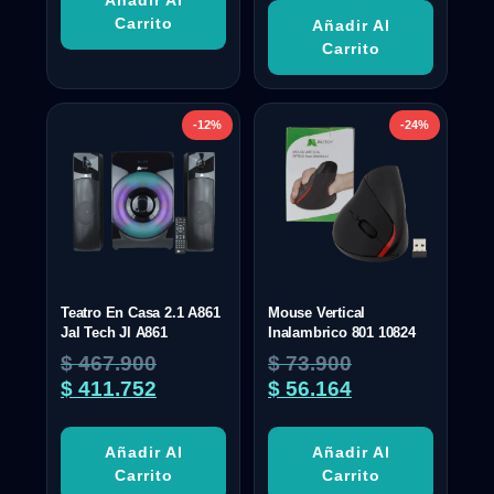
Carrito
Añadir Al
Carrito
-12%
-24%
Teatro En Casa 2.1 A861
Mouse Vertical
Jal Tech Jl A861
Inalambrico 801 10824
$
467.900
$
73.900
$
411.752
$
56.164
Añadir Al
Añadir Al
Carrito
Carrito