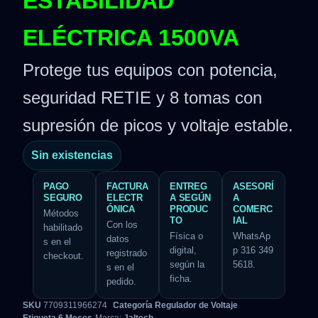
ESTABILIDAD
ELÉCTRICA 1500VA
Protege tus equipos con potencia,
seguridad RETIE y 8 tomas con
supresión de picos y voltaje estable.
Sin existencias
PAGO
FACTURA
ENTREG
ASESORÍ
SEGURO
ELECTR
A SEGÚN
A
ÓNICA
PRODUC
COMERC
Métodos
TO
IAL
Con los
habilitado
Física o
WhatsAp
datos
s en el
digital,
p 316 349
registrado
checkout.
según la
5618.
s en el
ficha.
pedido.
SKU
7709311966274
Categoría
Regulador de Voltaje