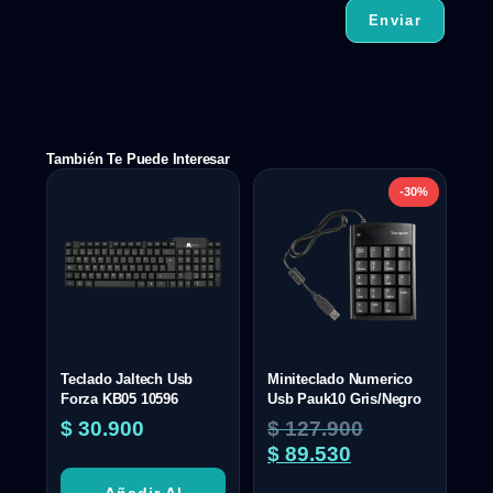
También Te Puede Interesar
-30%
Teclado Jaltech Usb
Miniteclado Numerico
Forza KB05 10596
Usb Pauk10 Gris/Negro
$
30.900
$
127.900
$
89.530
Añadir Al