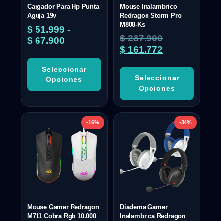
Cargador Para Hp Punta
Mouse Inalambrico
Aguja 19v
Redragon Storm Pro
M808-Ks
$
51.999
-
$
237.900
$
67.900
$
161.772
Seleccionar
Seleccionar
Opciones
Opciones
-16%
-34%
Mouse Gamer Redragon
Diadema Gamer
M711 Cobra Rgb 10.000
Inalambrica Redragon