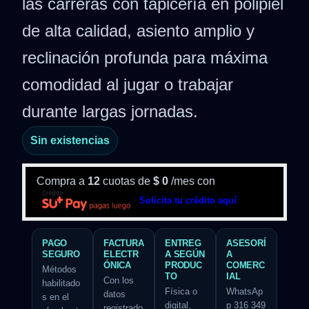
las carreras con tapicería en polipiel
de alta calidad, asiento amplio y
reclinación profunda para máxima
comodidad al jugar o trabajar
durante largas jornadas.
Sin existencias
Compra a
12
cuotas de
$
0
/mes con
Solicita tu crédito aquí
PAGO
FACTURA
ENTREG
ASESORÍ
SEGURO
ELECTR
A SEGÚN
A
ÓNICA
PRODUC
COMERC
Métodos
TO
IAL
Con los
habilitado
Física o
WhatsAp
datos
s en el
digital,
p 316 349
registrado