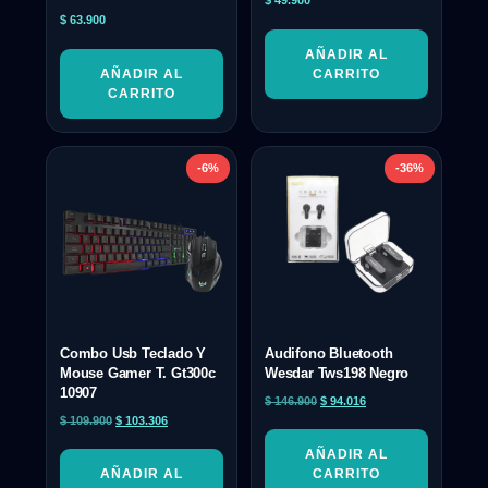
$
49.900
$
63.900
AÑADIR AL
AÑADIR AL
CARRITO
CARRITO
-6%
-36%
Combo Usb Teclado Y
Audifono Bluetooth
Mouse Gamer T. Gt300c
Wesdar Tws198 Negro
10907
$
146.900
$
94.016
$
109.900
$
103.306
AÑADIR AL
AÑADIR AL
CARRITO