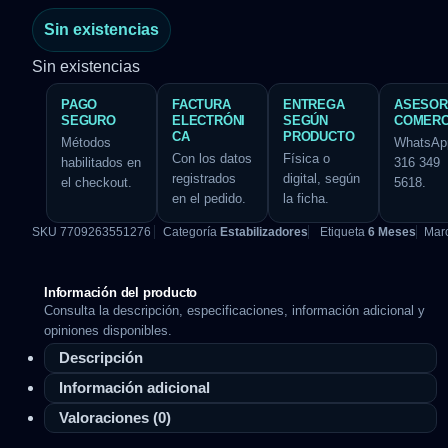
Sin existencias
Sin existencias
PAGO
FACTURA
ENTREGA
ASESOR
SEGURO
ELECTRÓNI
SEGÚN
COMERC
CA
PRODUCTO
Métodos
WhatsAp
Con los datos
Física o
habilitados en
316 349
registrados
digital, según
el checkout.
5618.
en el pedido.
la ficha.
SKU
7709263551276
Categoría
Estabilizadores
Etiqueta
6 Meses
Mar
Información del producto
Consulta la descripción, especificaciones, información adicional y
opiniones disponibles.
Descripción
Información adicional
Valoraciones (0)