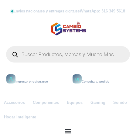
WhatsApp: 316 349 5618
Envíos nacionales y entregas digitales
Mi cuenta
Rastrear
Ingresar o registrarse
Consulta tu pedido
Accesorios
Componentes
Equipos
Gaming
Sonido
Hogar Inteligente