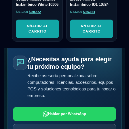
Inalámbrico White 10306
Inalambrico 801 10824
$
91.900
$
80.872
$
73.900
$
56.164
AÑADIR AL
AÑADIR AL
CARRITO
CARRITO
¿Necesitas ayuda para elegir
tu próximo equipo?
Recibe asesoría personalizada sobre
computadores, licencias, accesorios, equipos
POS y soluciones tecnológicas para tu hogar o
empresa.
Hablar por WhatsApp