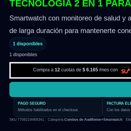
TECNOLOGÍA 2 EN 1 PARA
Smartwatch con monitoreo de salud y au
de larga duración para mantenerte conec
1 disponibles
1 disponibles
Compra a
12
cuotas de
$
6.165
/mes con
PAGO SEGURO
FACTURA EL
Métodos habilitados en el checkout.
Con los datos 
SKU
7709219469341
Categoría
Combos de Audifonos+Smarwatch
Eti