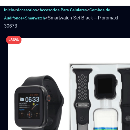
>
>
>
Inicio
Accesorios
Accesorios Para Celulares
Combos de
>
Smartwatch Set Black – I7promaxl
Audifonos+Smarwatch
30673
-36%