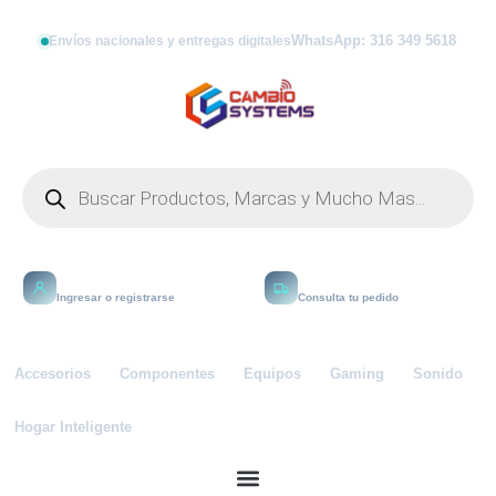
WhatsApp: 316 349 5618
Envíos nacionales y entregas digitales
Mi cuenta
Rastrear
Ingresar o registrarse
Consulta tu pedido
Accesorios
Componentes
Equipos
Gaming
Sonido
Hogar Inteligente