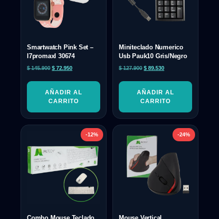
Smartwatch Pink Set –
Miniteclado Numerico
I7promaxl 30674
Usb Pauk10 Gris/Negro
$
145.900
$
72.950
$
127.900
$
89.530
AÑADIR AL
AÑADIR AL
CARRITO
CARRITO
-12%
-24%
Combo Mouse Teclado
Mouse Vertical