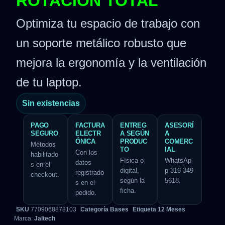
ROTACIÓN TOTAL
Optimiza tu espacio de trabajo con
un soporte metálico robusto que
mejora la ergonomía y la ventilación
de tu laptop.
Sin existencias
PAGO
FACTURA
ENTREG
ASESORÍ
SEGURO
ELECTR
A SEGÚN
A
ÓNICA
PRODUC
COMERC
Métodos
TO
IAL
Con los
habilitado
Física o
WhatsAp
datos
s en el
digital,
p 316 349
registrado
checkout.
según la
5618.
s en el
ficha.
pedido.
SKU
7709068878103
Categoría
Bases
Etiqueta
12 Meses
Marca:
Jaltech