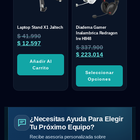
Laptop Stand X1 Jaltech
Diadema Gamer
Inalambrica Redragon
$
41.990
Ire H848
$
12.597
$
337.900
$
223.014
Añadir Al
Carrito
Seleccionar
Opciones
¿Necesitas Ayuda Para Elegir
Tu Próximo Equipo?
Recibe asesoría personalizada sobre