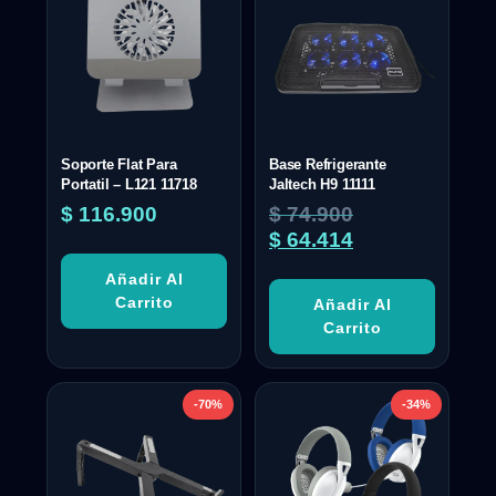
Soporte Flat Para
Base Refrigerante
Portatil – L121 11718
Jaltech H9 11111
$
116.900
$
74.900
$
64.414
Añadir Al
Carrito
Añadir Al
Carrito
-70%
-34%