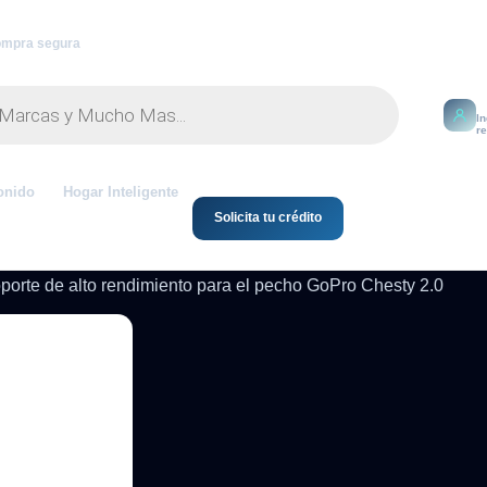
mpra segura
M
I
r
onido
Hogar Inteligente
Solicita tu crédito
porte de alto rendimiento para el pecho GoPro Chesty 2.0