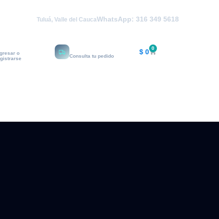
WhatsApp: 316 349 5618
Tuluá, Valle del Cauca
i cuenta
Rastrear
0
$
0
ngresar o
Consulta tu pedido
egistrarse