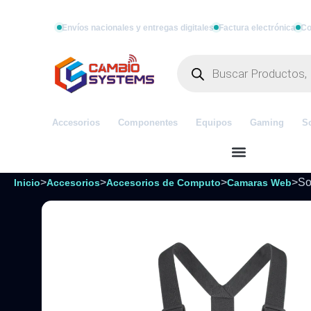
Envíos nacionales y entregas digitales
Factura electrónica
Co
Accesorios
Componentes
Equipos
Gaming
S
>
>
>
>
So
Inicio
Accesorios
Accesorios de Computo
Camaras Web