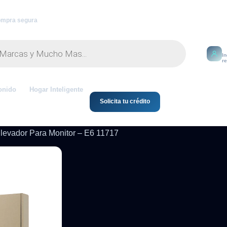
mpra segura
M
I
r
onido
Hogar Inteligente
Solicita tu crédito
levador Para Monitor – E6 11717