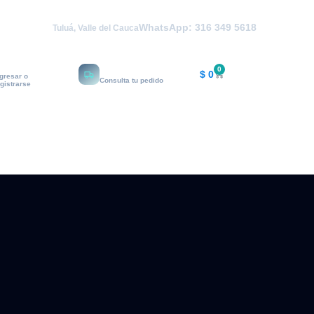
WhatsApp: 316 349 5618
Tuluá, Valle del Cauca
i cuenta
Rastrear
0
$
0
ngresar o
Consulta tu pedido
egistrarse