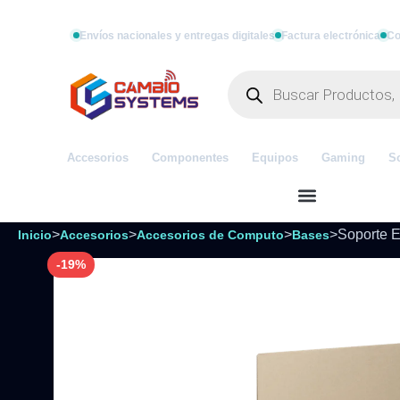
Envíos nacionales y entregas digitales
Factura electrónica
Co
Accesorios
Componentes
Equipos
Gaming
S
>
>
>
>
Soporte E
Inicio
Accesorios
Accesorios de Computo
Bases
-19%