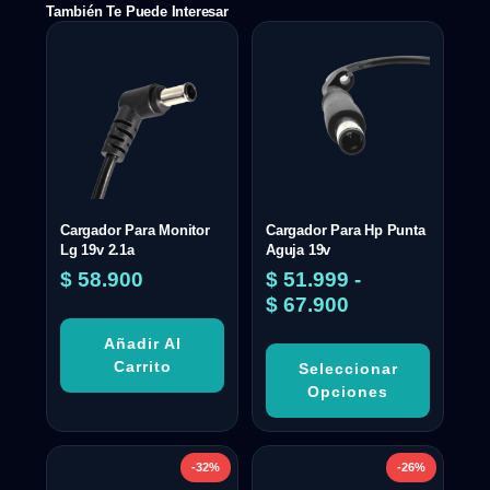
También Te Puede Interesar
Cargador Para Monitor
Cargador Para Hp Punta
Lg 19v 2.1a
Aguja 19v
$
58.900
$
51.999
-
$
67.900
Añadir Al
Carrito
Seleccionar
Opciones
-32%
-26%