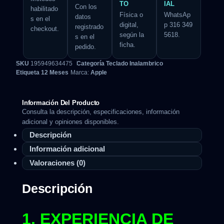
TO
IAL
Con los
habilitado
Física o
WhatsAp
datos
s en el
digital,
p 316 349
registrado
checkout.
según la
5618.
s en el
ficha.
pedido.
SKU
195949634475
Categoría
Teclado Inalambrico
Etiqueta
12 Meses
Marca:
Apple
Información Del Producto
Consulta la descripción, especificaciones, información
adicional y opiniones disponibles.
Descripción
Información adicional
Valoraciones (0)
Descripción
1. EXPERIENCIA DE