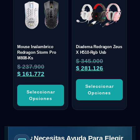
Mouse Inalambrico
Diadema Redragon Zeus
Redragon Storm Pro
X H510-Rgb Usb
M808-Ks
$
345.000
$
237.900
$
281.126
$
161.772
Seleccionar
Seleccionar
Opciones
Opciones
¿Necesitas Ayuda Para Elegir