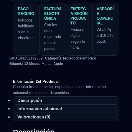
PAGO
FACTURA
ENTREG
ASESORÍ
SEGURO
ELECTR
A SEGÚN
A
ÓNICA
PRODUC
COMERC
Métodos
TO
IAL
Con los
habilitado
Física o
WhatsAp
datos
s en el
digital,
p 316 349
registrado
checkout.
según la
5618.
s en el
ficha.
pedido.
SKU
194252199859
Categoría
Teclado Inalambrico
Etiqueta
12 Meses
Marca:
Apple
Información Del Producto
Consulta la descripción, especificaciones, información
adicional y opiniones disponibles.
Descripción
Información adicional
Valoraciones (0)
Descripción