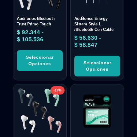
Audifonos Bluetooth
Audífonos Energy
Trust Primo Touch
Sistem Style 1
/Bluetooth Con Cable
$
92.344
-
$
56.630
-
$
105.536
$
58.847
Seleccionar
Seleccionar
Opciones
Opciones
-19%