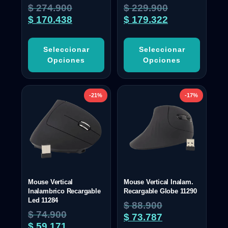
Valorado
Valorado
$
274.900
$
229.900
con
con
5.00
4.50
$
170.438
$
179.322
de 5
de 5
Seleccionar
Seleccionar
Opciones
Opciones
-21%
-17%
Mouse Vertical
Mouse Vertical Inalam.
Inalambrico Recargable
Recargable Globe 11290
Led 11284
$
88.900
$
74.900
$
73.787
$
59.171