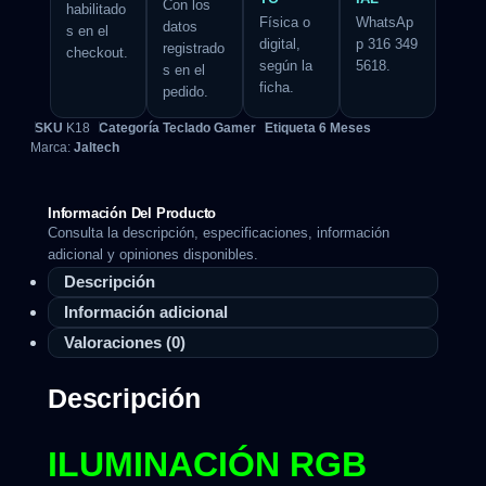
Con los
habilitado
Física o
WhatsAp
datos
s en el
digital,
p 316 349
registrado
checkout.
según la
5618.
s en el
ficha.
pedido.
SKU
K18
Categoría
Teclado Gamer
Etiqueta
6 Meses
Marca:
Jaltech
Información Del Producto
Consulta la descripción, especificaciones, información
adicional y opiniones disponibles.
Descripción
Información adicional
Valoraciones (0)
Descripción
ILUMINACIÓN RGB