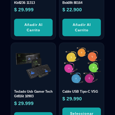
Kb8236 11313
Bsk08t 80164
$
29.999
$
22.900
Añadir Al
Añadir Al
Carrito
Carrito
Teclado Usb Gamer Tech
Cable USB Tipo-C VSG
Gt816t 10903
$
29.990
$
29.999
Seleccionar