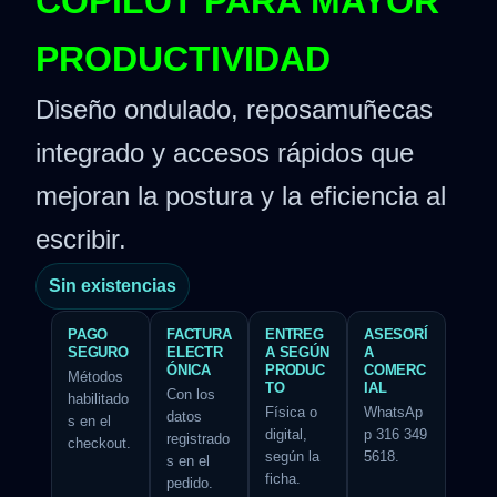
COPILOT PARA MAYOR
PRODUCTIVIDAD
Diseño ondulado, reposamuñecas
integrado y accesos rápidos que
mejoran la postura y la eficiencia al
escribir.
Sin existencias
PAGO
FACTURA
ENTREG
ASESORÍ
SEGURO
ELECTR
A SEGÚN
A
ÓNICA
PRODUC
COMERC
Métodos
TO
IAL
Con los
habilitado
Física o
WhatsAp
datos
s en el
digital,
p 316 349
registrado
checkout.
según la
5618.
s en el
ficha.
pedido.