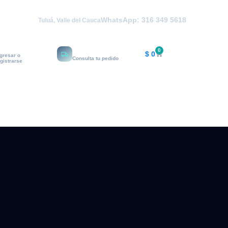
WhatsApp: 316 349 5618
Tuluá, Valle del Cauca
i cuenta
Rastrear
0
$
0
ngresar o
Consulta tu pedido
egistrarse