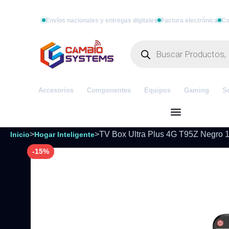
Envíos nacionales y entregas digitales
Factura electrónica
Co
Accesorios
Componentes
Equipos
Gaming
S
>
>
TV Box Ultra Plus 4G T95Z Negro 
Inicio
Hogar Inteligente
-15%