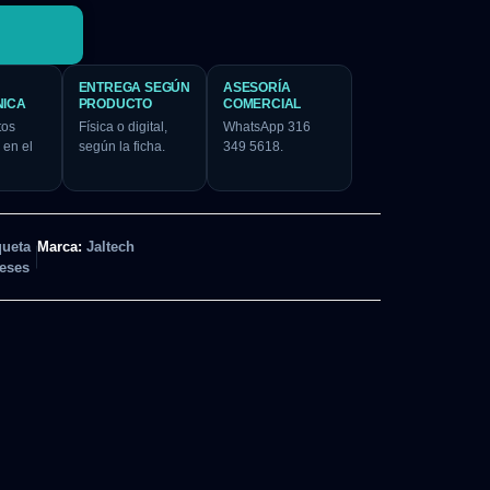
ENTREGA SEGÚN
ASESORÍA
NICA
PRODUCTO
COMERCIAL
tos
Física o digital,
WhatsApp 316
 en el
según la ficha.
349 5618.
queta
Marca:
Jaltech
eses