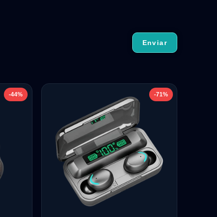
-44%
-71%