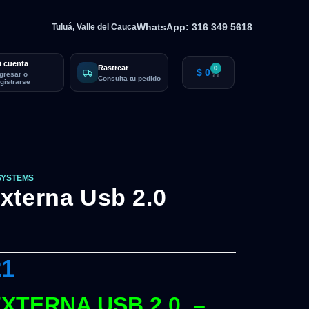
WhatsApp: 316 349 5618
Tuluá, Valle del Cauca
i cuenta
Rastrear
0
$
0
ngresar o
Consulta tu pedido
egistrarse
SYSTEMS
xterna Usb 2.0
21
XTERNA USB 2.0 –