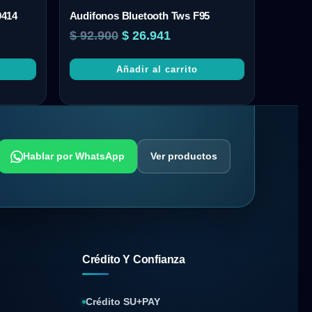
0414
Audifonos Bluetooth Tws F95
$
92.900
$
26.941
Añadir al carrito
Hablar por WhatsApp
Ver productos
Crédito Y Confianza
Crédito SU+PAY