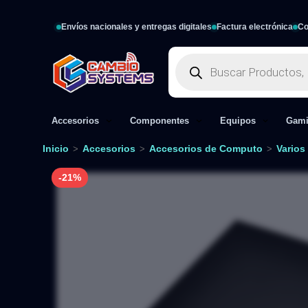
Envíos nacionales y entregas digitales
Factura electrónica
Co
Accesorios
Componentes
Equipos
Gam
Inicio
Accesorios
Accesorios de Computo
Varios
>
>
>
-21%