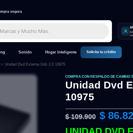
mpra segura
M
I
r
Solicita tu crédito
ing
Sonido
Hogar Inteligente
>
Unidad Dvd Externa Usb 2.0 10975
COMPRA CON RESPALDO DE CAMBIO 
Unidad Dvd E
10975
$
86.8
$
109.900
UNIDAD DVD E