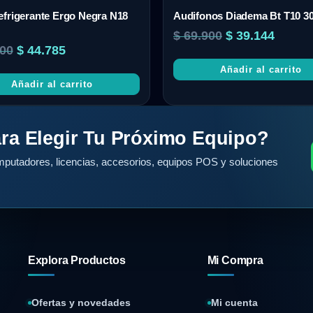
frigerante Ergo Negra N18
Audifonos Diadema Bt T10 3
$
69.900
$
39.144
00
$
44.785
Añadir al carrito
Añadir al carrito
ra Elegir Tu Próximo Equipo?
putadores, licencias, accesorios, equipos POS y soluciones
Explora Productos
Mi Compra
Ofertas y novedades
Mi cuenta