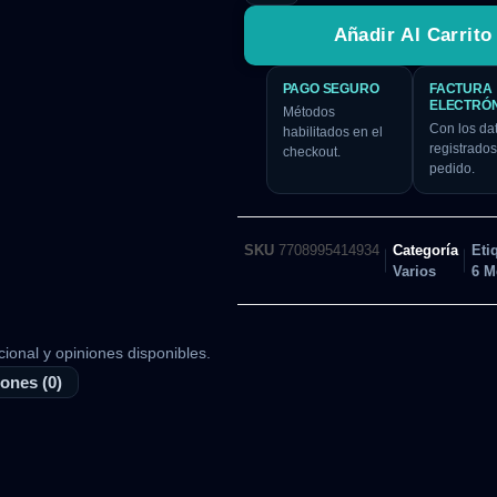
Añadir Al Carrito
PAGO SEGURO
FACTURA
ELECTRÓ
Métodos
Con los da
habilitados en el
registrados
checkout.
pedido.
SKU
7708995414934
Categoría
Eti
Varios
6 M
cional y opiniones disponibles.
ones (0)