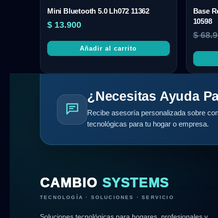
Mini Bluetooth 5.0 Lh072 11362
Base Re
10598
$
13.900
$
68.9
Añadir al carrito
¿Necesitas Ayuda Pa
Recibe asesoría personalizada sobre com
tecnológicas para tu hogar o empresa.
CAMBIO
SYSTEMS
TECNOLOGÍA · SOLUCIONES · SERVICIO
Soluciones tecnológicas para hogares, profesionales y