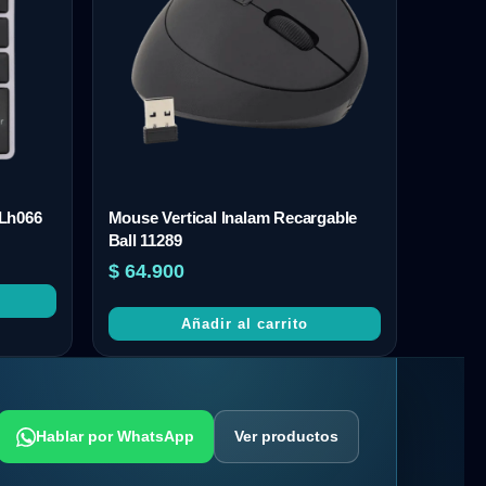
 Lh066
Mouse Vertical Inalam Recargable
Ball 11289
$
64.900
Añadir al carrito
Hablar por WhatsApp
Ver productos