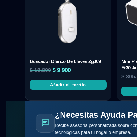
Buscador Blanco De Llaves Zg809
Mini Pr
Yt30 Ja
$
19.800
$
9.900
$
305.
Añadir al carrito
¿Necesitas Ayuda Pa
Recibe asesoría personalizada sobre com
tecnológicas para tu hogar o empresa.