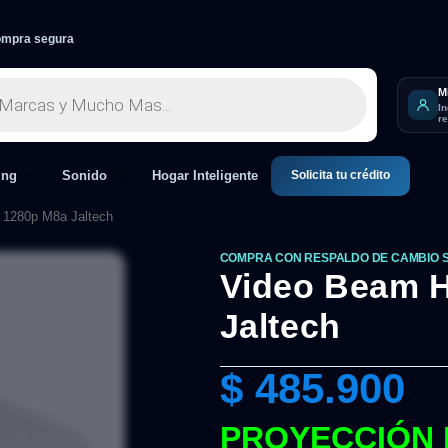
mpra segura
M
I
r
Solicita tu crédito
ing
Sonido
Hogar Inteligente
 1280p M8a Jaltech
COMPRA CON RESPALDO DE CAMBIO 
Video Beam 
Jaltech
$
485.900
PROYECCIÓN 