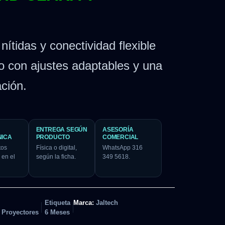
ítidas y conectividad flexible
o con ajustes adaptables y una
ción.
ENTREGA SEGÚN
ASESORÍA
NICA
PRODUCTO
COMERCIAL
tos
Física o digital,
WhatsApp 316
 en el
según la ficha.
349 5618.
Etiqueta
Marca:
Jaltech
 Proyectores
6 Meses