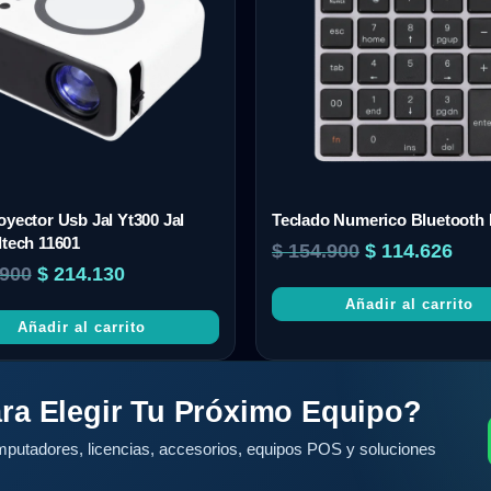
oyector Usb Jal Yt300 Jal
Teclado Numerico Bluetooth
ltech 11601
$
154.900
$
114.626
900
$
214.130
Añadir al carrito
Añadir al carrito
ra Elegir Tu Próximo Equipo?
putadores, licencias, accesorios, equipos POS y soluciones