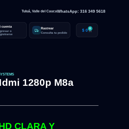
WhatsApp: 316 349 5618
Tuluá, Valle del Cauca
i cuenta
Rastrear
0
$
0
ngresar o
Consulta tu pedido
egistrarse
SYSTEMS
Hdmi 1280p M8a
HD CLARA Y