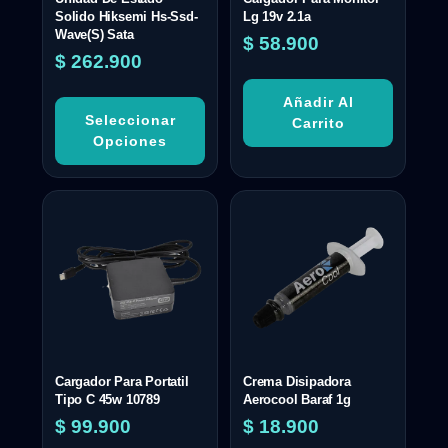
Solido Hiksemi Hs-Ssd-
Lg 19v 2.1a
Wave(S) Sata
$
58.900
$
262.900
Añadir Al
Seleccionar
Carrito
Opciones
Cargador Para Portatil
Crema Disipadora
Tipo C 45w 10789
Aerocool Baraf 1g
$
99.900
$
18.900