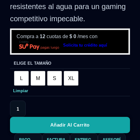
resistentes al agua para un gaming
competitivo impecable.
Compra a
12
cuotas de
$
0
/mes con
Solicita tu crédito aquí
ELIGE EL TAMAÑO
L
M
S
XL
Limpiar
Añadir Al Carrito
PAGO
FACTURA
ENTREG
ASESORÍ