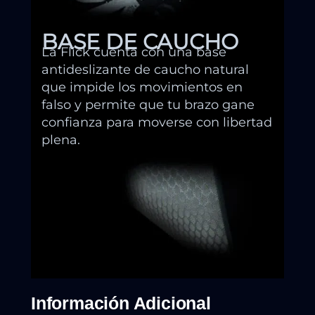
BASE DE CAUCHO
La Flick cuenta con una base
antideslizante de caucho natural
que impide los movimientos en
falso y permite que tu brazo gane
confianza para moverse con libertad
plena.
Información Adicional