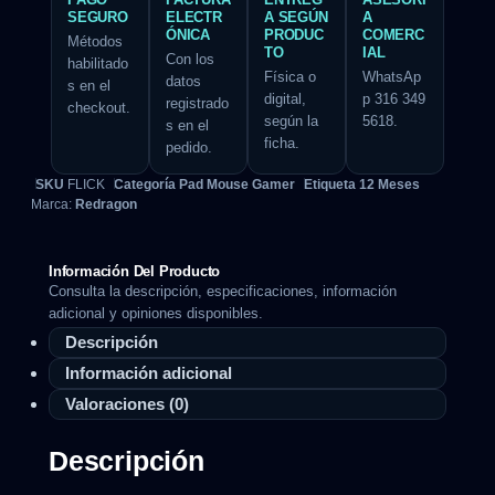
SEGURO
ELECTR
A SEGÚN
A
ÓNICA
PRODUC
COMERC
Métodos
TO
IAL
Con los
habilitado
Física o
WhatsAp
datos
s en el
digital,
p 316 349
registrado
checkout.
según la
5618.
s en el
ficha.
pedido.
SKU
FLICK
Categoría
Pad Mouse Gamer
Etiqueta
12 Meses
Marca:
Redragon
Información Del Producto
Consulta la descripción, especificaciones, información
adicional y opiniones disponibles.
Descripción
Información adicional
Valoraciones (0)
Descripción