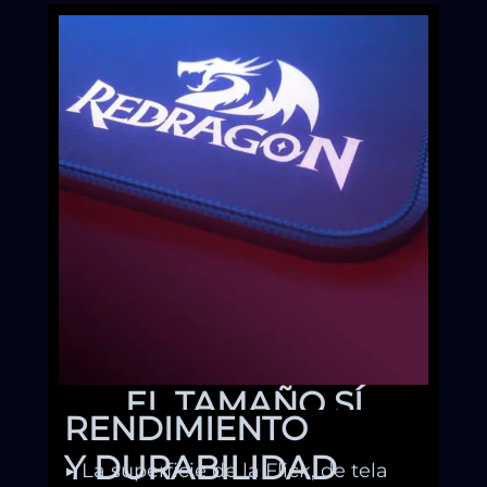
EL TAMAÑO SÍ
RENDIMIENTO
IMPORTA
Y DURABILIDAD
▶ La superficie de la Flick, de tela