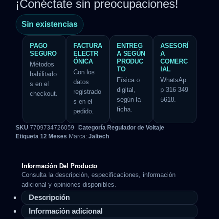
¡Conéctate sin preocupaciones!
Sin existencias
PAGO
FACTURA
ENTREG
ASESORÍ
SEGURO
ELECTR
A SEGÚN
A
ÓNICA
PRODUC
COMERC
Métodos
TO
IAL
Con los
habilitado
Física o
WhatsAp
datos
s en el
digital,
p 316 349
registrado
checkout.
según la
5618.
s en el
ficha.
pedido.
SKU
7709734726059
Categoría
Regulador de Voltaje
Etiqueta
12 Meses
Marca:
Jaltech
Información Del Producto
Consulta la descripción, especificaciones, información
adicional y opiniones disponibles.
Descripción
Información adicional