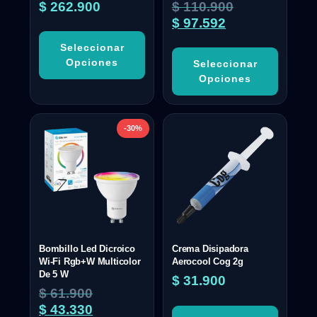
$
262.900
$
110.900
$
97.592
Seleccionar
Opciones
Seleccionar
Opciones
-30%
Bombillo Led Dicroico
Crema Disipadora
Wi-Fi Rgb+W Multicolor
Aerocool Cog 2g
De 5 W
$
31.900
$
61.900
$
43.330