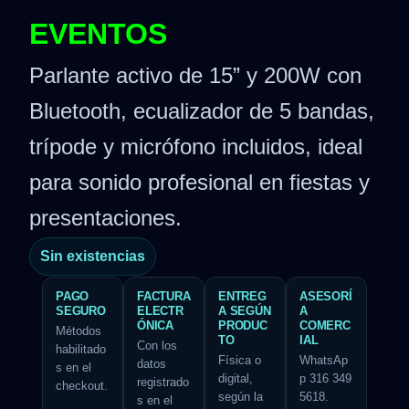
EVENTOS
Parlante activo de 15” y 200W con
Bluetooth, ecualizador de 5 bandas,
trípode y micrófono incluidos, ideal
para sonido profesional en fiestas y
presentaciones.
Sin existencias
PAGO
FACTURA
ENTREG
ASESORÍ
SEGURO
ELECTR
A SEGÚN
A
ÓNICA
PRODUC
COMERC
Métodos
TO
IAL
Con los
habilitado
Física o
WhatsAp
datos
s en el
digital,
p 316 349
registrado
checkout.
según la
5618.
s en el