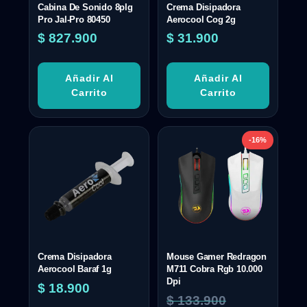
Cabina De Sonido 8plg
Crema Disipadora
Pro Jal-Pro 80450
Aerocool Cog 2g
$
827.900
$
31.900
Añadir Al
Añadir Al
Carrito
Carrito
-16%
Crema Disipadora
Mouse Gamer Redragon
Aerocool Baraf 1g
M711 Cobra Rgb 10.000
Dpi
$
18.900
$
133.900