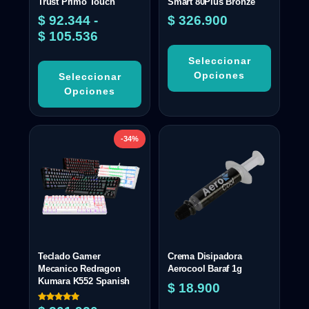
Trust Primo Touch
Smart 80Plus Bronze
$
92.344
-
$
326.900
$
105.536
Seleccionar
Opciones
Seleccionar
Opciones
-34%
Teclado Gamer
Crema Disipadora
Mecanico Redragon
Aerocool Baraf 1g
Kumara K552 Spanish
$
18.900
Valorado