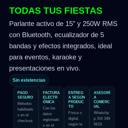
TODAS TUS FIESTAS
Parlante activo de 15” y 250W RMS
con Bluetooth, ecualizador de 5
bandas y efectos integrados, ideal
para eventos, karaoke y
presentaciones en vivo.
Sin existencias
PAGO
FACTURA
ENTREG
ASESORÍ
SEGURO
ELECTR
A SEGÚN
A
ÓNICA
PRODUC
COMERC
Métodos
TO
IAL
Con los
habilitado
Física o
WhatsAp
datos
s en el
digital,
p 316 349
registrado
checkout.
según la
5618.
s en el