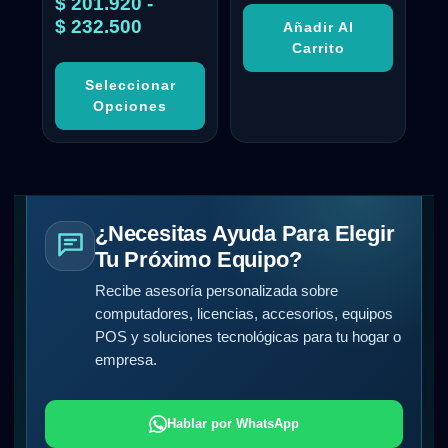
$
201.920
-
con
5.00
$
232.500
Añadir Al
de 5
Carrito
Seleccionar
Opciones
¿Necesitas Ayuda Para Elegir
Tu Próximo Equipo?
Recibe asesoría personalizada sobre
computadores, licencias, accesorios, equipos
POS y soluciones tecnológicas para tu hogar o
empresa.
Hablar por WhatsApp