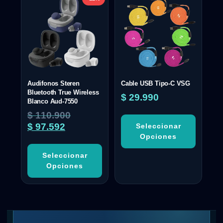
Audifonos Steren
Cable USB Tipo-C VSG
Bluetooth True Wireless
$
29.990
Blanco Aud-7550
$
110.900
$
97.592
Seleccionar
Opciones
Seleccionar
Opciones