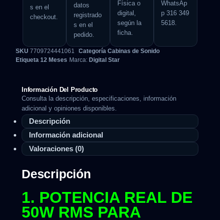
Física o
WhatsAp
datos
s en el
digital,
p 316 349
registrado
checkout.
según la
5618.
s en el
ficha.
pedido.
SKU
7709724441061
Categoría
Cabinas de Sonido
Etiqueta
12 Meses
Marca:
Digital Star
Información Del Producto
Consulta la descripción, especificaciones, información
adicional y opiniones disponibles.
Descripción
Información adicional
Valoraciones (0)
Descripción
1. POTENCIA REAL DE
50W RMS PARA