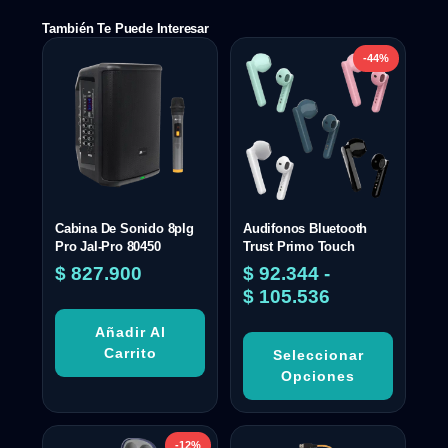
También Te Puede Interesar
-44%
Cabina De Sonido 8plg
Audifonos Bluetooth
Pro Jal-Pro 80450
Trust Primo Touch
$
827.900
$
92.344
-
$
105.536
Añadir Al
Carrito
Seleccionar
Opciones
-12%