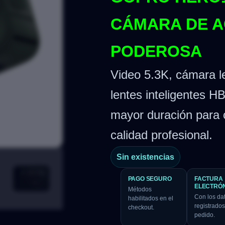
CÁMARA DE A
PODEROSA
Video 5.3K, cámara l
lentes inteligentes H
mayor duración para 
calidad profesional.
Sin existencias
PAGO SEGURO
FACTURA
ELECTRÓ
Métodos
Con los da
habilitados en el
registrados
checkout.
pedido.