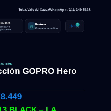
WhatsApp: 316 349 5618
Tuluá, Valle del Cauca
i cuenta
Rastrear
0
$
0
ngresar o
Consulta tu pedido
egistrarse
SYSTEMS
cción GOPRO Hero
8.449
3 BLACK – LA