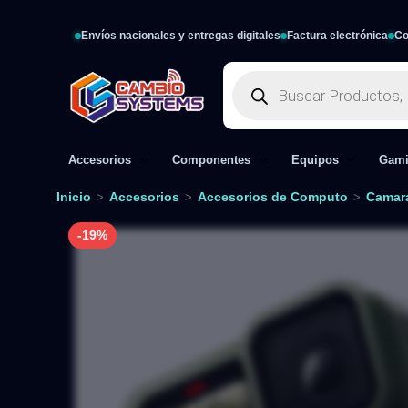
Envíos nacionales y entregas digitales
Factura electrónica
Co
Accesorios
Componentes
Equipos
Gam
Inicio
Accesorios
Accesorios de Computo
Camar
>
>
>
-19%