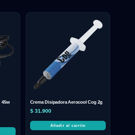
C 45w
Crema Disipadora Aerocool Cog 2g
$
31.900
Añadir al carrito