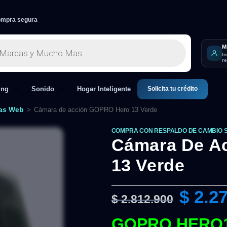
mpra segura
M
I
r
Solicita tu crédito
ing
Sonido
Hogar Inteligente
as Web
>
Cámara de acción GOPRO Hero 13 Verde
COMPRA CON RESPALDO DE CAMBIO 
Cámara De A
13 Verde
$
2.27
$
2.812.900
GOPRO HERO1