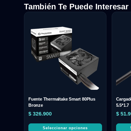
También Te Puede Interesar
Fuente Thermaltake Smart 80Plus
Cargado
Bronze
5.5*1.7
$
326.900
$
51.9
Seleccionar opciones