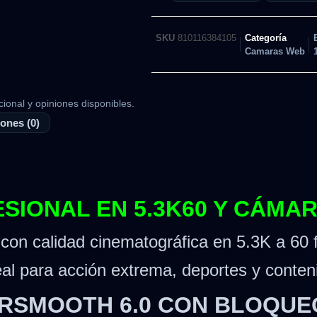
SKU
810116384105
Categoría
Camaras Web
cional y opiniones disponibles.
ones (0)
ESIONAL EN 5.3K60 Y CÁMA
on calidad cinematográfica en 5.3K a 60 f
al para acción extrema, deportes y conteni
ERSMOOTH 6.0 CON BLOQUEO