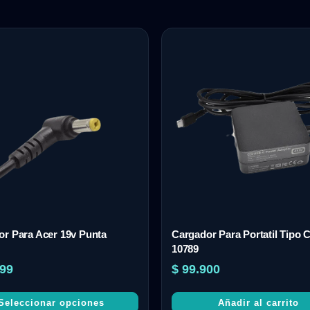
r Para Acer 19v Punta
Cargador Para Portatil Tipo 
10789
99
$
99.900
Seleccionar opciones
Añadir al carrito