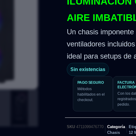
ILUMINACIÓN 
AIRE IMBATIB
Un chasis imponente
ventiladores incluido
ideal para setups de 
Sin existencias
PAGO SEGURO
FACTURA
ELECTRÓ
Métodos
Con los da
habilitados en el
registrados
checkout.
pedido.
SKU
4711099476770
Categoría
Eti
Chasis
12 