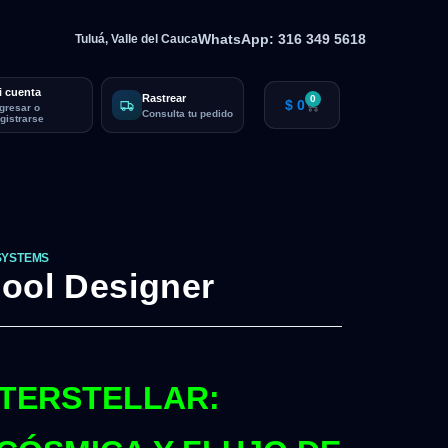
WhatsApp: 316 349 5618
Tuluá, Valle del Cauca
i cuenta
Rastrear
0
$
0
ngresar o
Consulta tu pedido
egistrarse
SYSTEMS
ool Designer
TERSTELLAR: