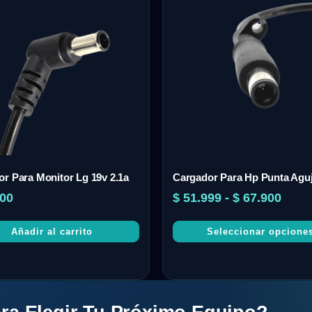
r Para Monitor Lg 19v 2.1a
Cargador Para Hp Punta Aguj
00
$
51.999
-
$
67.900
Añadir al carrito
Seleccionar opcione