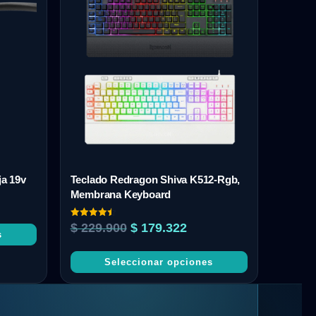
a 19v
Teclado Redragon Shiva K512-Rgb,
Membrana Keyboard
Valorado
$
229.900
$
179.322
con
s
4.50
de 5
Seleccionar opciones