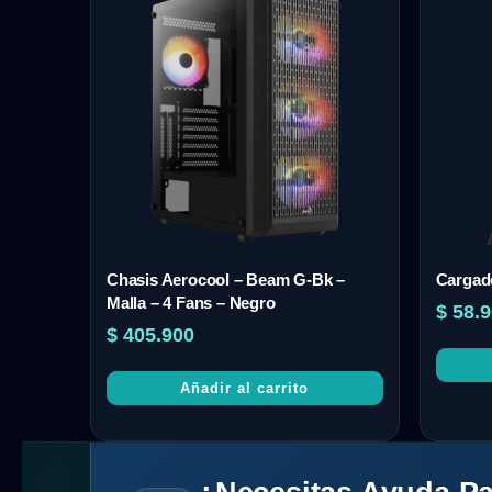
Chasis Aerocool – Beam G-Bk –
Cargado
Malla – 4 Fans – Negro
$
58.9
$
405.900
Añadir al carrito