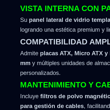
VISTA INTERNA CON P
Su
panel lateral de vidrio temp
logrando una estética premium y li
COMPATIBILIDAD AMP
Admite
placas ATX, Micro ATX y 
mm
y múltiples unidades de almac
personalizados.
MANTENIMIENTO Y CA
Incluye
filtros de polvo magnéti
para gestión de cables
, facilita