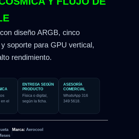
CÓSMICA Y FLUJO DE
LE
 con diseño ARGB, cinco
s y soporte para GPU vertical,
alto rendimiento.
ENTREGA SEGÚN
ASESORÍA
NICA
PRODUCTO
COMERCIAL
tos
Física o digital,
WhatsApp 316
 en el
según la ficha.
349 5618.
queta
Marca:
Aerocool
Meses