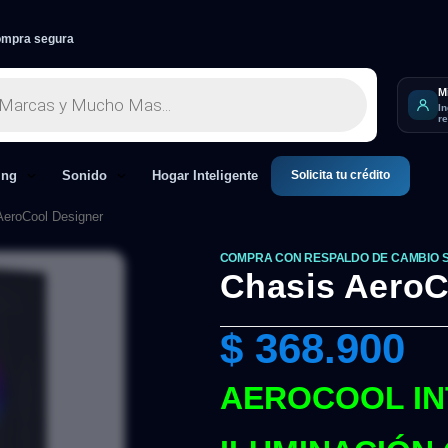
mpra segura
M
I
r
Solicita tu crédito
ing
Sonido
Hogar Inteligente
AeroCool Designer
COMPRA CON RESPALDO DE CAMBIO 
Chasis AeroC
$
368.900
AEROCOOL IN