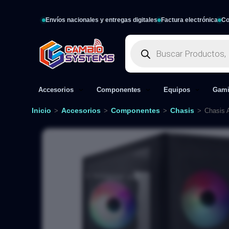
Envíos nacionales y entregas digitales
Factura electrónica
Co
Accesorios
Componentes
Equipos
Gam
Inicio
Accesorios
Componentes
Chasis
>
>
>
>
Chasis 