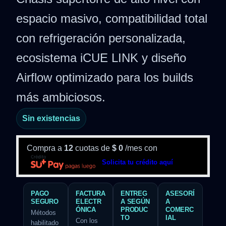
espacio masivo, compatibilidad total
con refrigeración personalizada,
ecosistema iCUE LINK y diseño
Airflow optimizado para los builds
más ambiciosos.
Sin existencias
Compra a
12
cuotas de
$
0
/mes con
Solicita tu crédito aquí
PAGO
FACTURA
ENTREG
ASESORÍ
SEGURO
ELECTR
A SEGÚN
A
ÓNICA
PRODUC
COMERC
Métodos
TO
IAL
Con los
habilitado