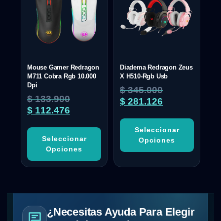
Mouse Gamer Redragon
Diadema Redragon Zeus
M711 Cobra Rgb 10.000
X H510-Rgb Usb
Dpi
$
345.000
$
133.900
$
281.126
$
112.476
Seleccionar
Seleccionar
Opciones
Opciones
¿Necesitas Ayuda Para Elegir