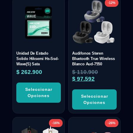
-12%
Unidad De Estado
Audifonos Steren
Solido Hiksemi Hs-Ssd-
Bluetooth True Wireless
Wave(S) Sata
Blanco Aud-7550
$
262.900
$
110.900
$
97.592
Seleccionar
Opciones
Seleccionar
Opciones
-16%
-26%