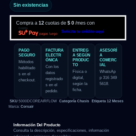
Sin existencias
Compra a
12
cuotas de
$
0
/mes con
Solicita tu crédito aquí
PAGO
FACTURA
ENTREG
ASESORÍ
SEGURO
ELECTR
A SEGÚN
A
ÓNICA
PRODUC
COMERC
Métodos
TO
IAL
Con los
habilitado
Física o
WhatsAp
datos
s en el
digital,
p 316 349
registrado
checkout.
según la
5618.
s en el
ficha.
pedido.
SKU
5000DCOREAIRFLOW
Categoría
Chasis
Etiqueta
12 Meses
Marca:
Corsair
Información Del Producto
Consulta la descripción, especificaciones, información