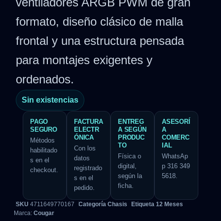
ventiladores ARGB PWM de gran
formato, diseño clásico de malla
frontal y una estructura pensada
para montajes exigentes y
ordenados.
Sin existencias
PAGO
FACTURA
ENTREG
ASESORÍ
SEGURO
ELECTR
A SEGÚN
A
ÓNICA
PRODUC
COMERC
Métodos
TO
IAL
Con los
habilitado
Física o
WhatsAp
datos
s en el
digital,
p 316 349
registrado
checkout.
según la
5618.
s en el
ficha.
pedido.
SKU
4711649770167
Categoría
Chasis
Etiqueta
12 Meses
Marca:
Cougar