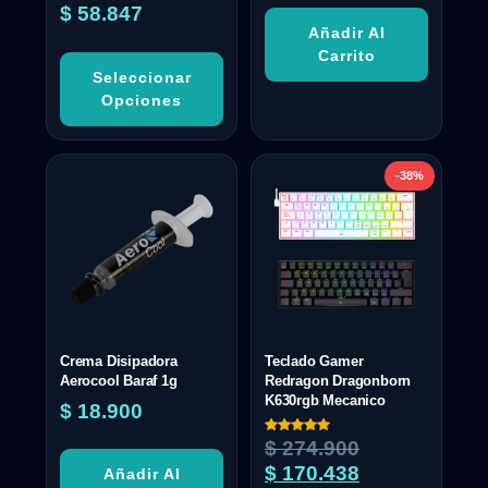
$
58.847
Añadir Al
Carrito
Seleccionar
Opciones
-38%
Crema Disipadora
Teclado Gamer
Aerocool Baraf 1g
Redragon Dragonborn
K630rgb Mecanico
$
18.900
Valorado
$
274.900
con
5.00
$
170.438
Añadir Al
de 5