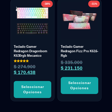
-38%
-31%
Teclado Gamer
Teclado Gamer
Redragon Dragonborn
Redragon Fizz Pro K616-
K630rgb Mecanico
Rgb
$
335.000
Valorado
$
274.900
$
231.150
con
5.00
$
170.438
de 5
Seleccionar
Seleccionar
Opciones
Opciones