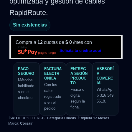
optimizada y gestión de cables
RapidRoute.
Sin existencias
Compra a
12
cuotas de
$
0
/mes con
Solicita tu crédito aquí
PAGO
FACTURA
ENTREG
ASESORÍ
SEGURO
ELECTR
A SEGÚN
A
ÓNICA
PRODUC
COMERC
Métodos
TO
IAL
Con los
habilitado
Física o
WhatsAp
datos
s en el
digital,
p 316 349
registrado
checkout.
según la
5618.
s en el
ficha.
pedido.
SKU
iCUE5000TRGB
Categoría
Chasis
Etiqueta
12 Meses
Marca:
Corsair