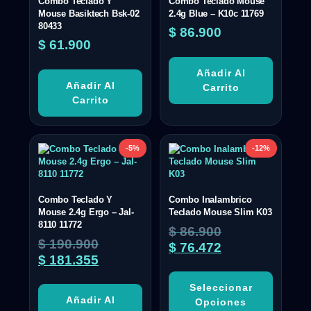
Combo Teclado Y
Combo Teclado Mouse
Mouse Basiktech Bsk-02
2.4g Blue – K10c 11769
80433
$
86.900
$
61.900
Añadir Al
Añadir Al
Carrito
Carrito
-5%
-12%
Combo Teclado Y
Combo Inalambrico
Mouse 2.4g Ergo – Jal-
Teclado Mouse Slim K03
8110 11772
$
86.900
$
190.900
$
76.472
$
181.355
Seleccionar
Añadir Al
Opciones