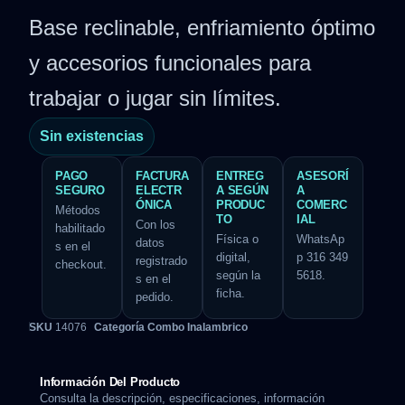
Base reclinable, enfriamiento óptimo
y accesorios funcionales para
trabajar o jugar sin límites.
Sin existencias
PAGO
FACTURA
ENTREG
ASESORÍ
SEGURO
ELECTR
A SEGÚN
A
ÓNICA
PRODUC
COMERC
Métodos
TO
IAL
Con los
habilitado
Física o
WhatsAp
datos
s en el
digital,
p 316 349
registrado
checkout.
según la
5618.
s en el
ficha.
pedido.
SKU
14076
Categoría
Combo Inalambrico
Información Del Producto
Consulta la descripción, especificaciones, información