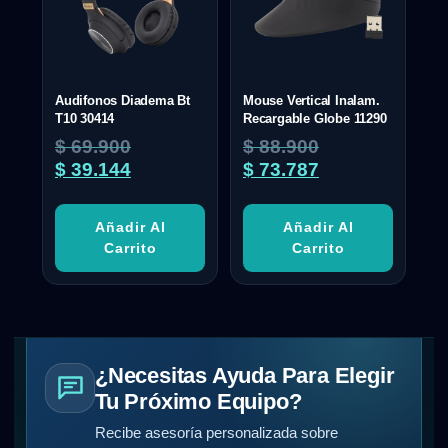
Audifonos Diadema Bt
Mouse Vertical Inalam.
T10 30414
Recargable Globe 11290
$
69.900
$
88.900
$
39.144
$
73.787
Añadir Al
Añadir Al
Carrito
Carrito
¿Necesitas Ayuda Para Elegir
Tu Próximo Equipo?
Recibe asesoría personalizada sobre