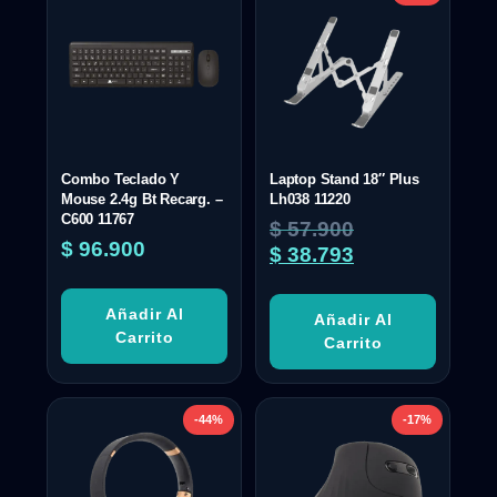
Combo Teclado Y
Laptop Stand 18″ Plus
Mouse 2.4g Bt Recarg. –
Lh038 11220
C600 11767
$
57.900
$
96.900
$
38.793
Añadir Al
Añadir Al
Carrito
Carrito
-44%
-17%