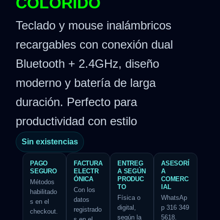
COLORIDO
Teclado y mouse inalámbricos
recargables con conexión dual
Bluetooth + 2.4GHz, diseño
moderno y batería de larga
duración. Perfecto para
productividad con estilo
Sin existencias
PAGO
FACTURA
ENTREG
ASESORÍ
SEGURO
ELECTR
A SEGÚN
A
ÓNICA
PRODUC
COMERC
Métodos
TO
IAL
Con los
habilitado
Física o
WhatsAp
datos
s en el
digital,
p 316 349
registrado
checkout.
según la
5618.
s en el