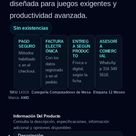
diseñada para juegos exigentes y
productividad avanzada.
Sin existencias
PAGO
FACTURA
ENTREG
ASESORÍ
SEGURO
ELECTR
A SEGÚN
A
ÓNICA
PRODUC
COMERC
Métodos
TO
IAL
Con los
habilitado
Física o
WhatsAp
datos
s en el
digital,
p 316 349
registrado
checkout.
según la
5618.
s en el
ficha.
pedido.
SKU
14316
Categoría
Computadores de Mesa
Etiqueta
12 Meses
Marca:
AMD
Información Del Producto
Consulta la descripción, especificaciones, información
adicional y opiniones disponibles.
Descripción