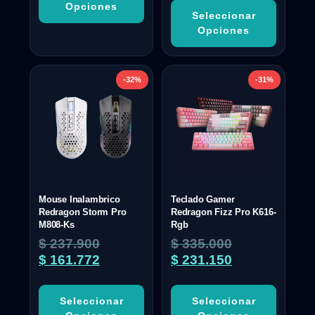
Opciones
Seleccionar
Opciones
-32%
-31%
Mouse Inalambrico
Teclado Gamer
Redragon Storm Pro
Redragon Fizz Pro K616-
M808-Ks
Rgb
$
237.900
$
335.000
$
161.772
$
231.150
Seleccionar
Seleccionar