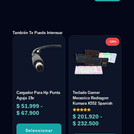
También Te Puede Interesar
-34%
Cargador Para Hp Punta
Teclado Gamer
Aguja 19v
Mecanico Redragon
Kumara K552 Spanish
$
51.999
-
$
67.900
Valorado
$
201.920
-
con
5.00
$
232.500
de 5
Seleccionar