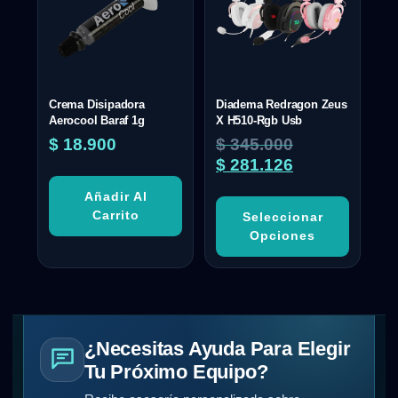
Crema Disipadora
Diadema Redragon Zeus
Aerocool Baraf 1g
X H510-Rgb Usb
$
18.900
$
345.000
$
281.126
Añadir Al
Carrito
Seleccionar
Opciones
¿Necesitas Ayuda Para Elegir
Tu Próximo Equipo?