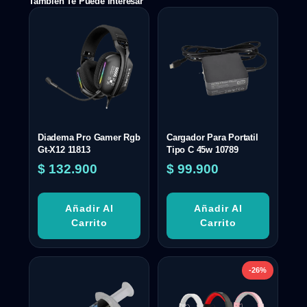
También Te Puede Interesar
Diadema Pro Gamer Rgb
Cargador Para Portatil
Gt-X12 11813
Tipo C 45w 10789
$
132.900
$
99.900
Añadir Al
Añadir Al
Carrito
Carrito
-26%