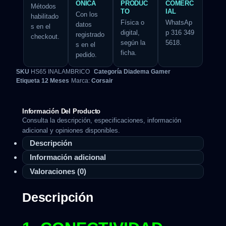
ÓNICA
PRODUC
COMERC
Métodos
TO
IAL
Con los
habilitado
Física o
WhatsAp
datos
s en el
digital,
p 316 349
registrado
checkout.
según la
5618.
s en el
ficha.
pedido.
SKU
HS65 INALAMBRICO
Categoría
Diadema Gamer
Etiqueta
12 Meses
Marca:
Corsair
Información Del Producto
Consulta la descripción, especificaciones, información
adicional y opiniones disponibles.
Descripción
Información adicional
Valoraciones (0)
Descripción