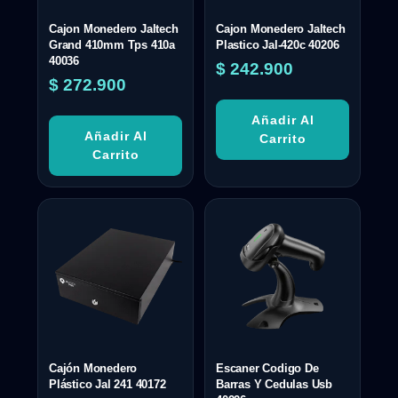
Cajon Monedero Jaltech
Cajon Monedero Jaltech
Grand 410mm Tps 410a
Plastico Jal-420c 40206
40036
$
242.900
$
272.900
Añadir Al
Añadir Al
Carrito
Carrito
Cajón Monedero
Escaner Codigo De
Plástico Jal 241 40172
Barras Y Cedulas Usb