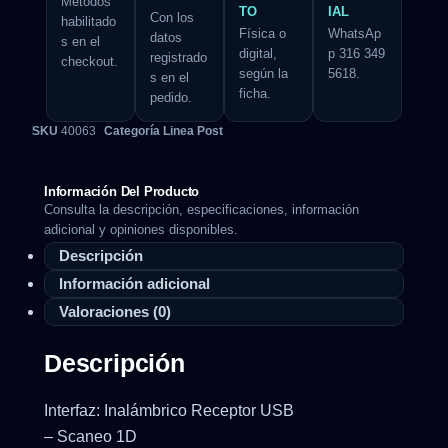
Métodos
TO
IAL
Con los
habilitado
Física o
WhatsAp
datos
s en el
digital,
p 316 349
registrado
checkout.
según la
5618.
s en el
ficha.
pedido.
SKU
40063
Categoría
Linea Post
Información Del Producto
Consulta la descripción, especificaciones, información
adicional y opiniones disponibles.
Descripción
Información adicional
Valoraciones (0)
Descripción
Interfaz: Inalámbrico Receptor USB
– Scaneo 1D