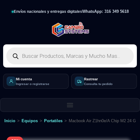
WhatsApp: 316 349 5618
Envíos nacionales y entregas digitales
Mi cuenta
Rastrear
Ingresar o registrarse
Consulta tu pedido
Inicio
>
Equipos
>
Portatiles
>
Macbook Air Z1hn0e/A Chip M2 24 Gb 