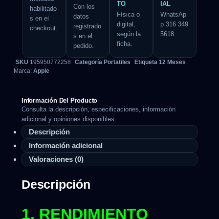
TO
IAL
Con los
habilitado
Física o
WhatsAp
datos
s en el
digital,
p 316 349
registrado
checkout.
según la
5618.
s en el
ficha.
pedido.
SKU
195950772258
Categoría
Portatiles
Etiqueta
12 Meses
Marca:
Apple
Información Del Producto
Consulta la descripción, especificaciones, información
adicional y opiniones disponibles.
Descripción
Información adicional
Valoraciones (0)
Descripción
1. RENDIMIENTO