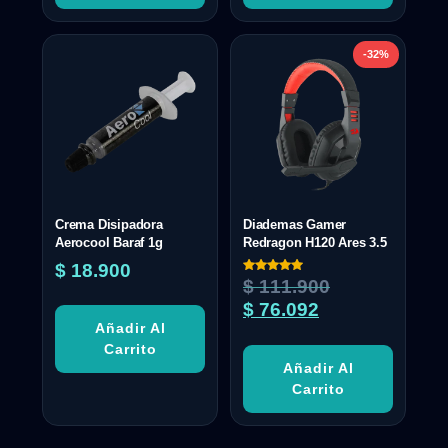
-32%
Crema Disipadora
Diademas Gamer
Aerocool Baraf 1g
Redragon H120 Ares 3.5
$
18.900
Valorado
$
111.900
con
5.00
$
76.092
de 5
Añadir Al
Carrito
Añadir Al
Carrito