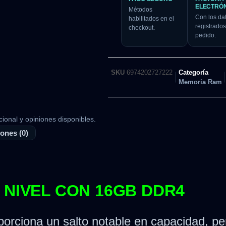
ELECTRÓ
Métodos
Con los da
habilitados en el
registrados
checkout.
pedido.
SKU
6974202727222
Categoría
Memoria Ram
cional y opiniones disponibles.
ones (0)
 NIVEL CON 16GB DDR4
orciona un salto notable en capacidad, per