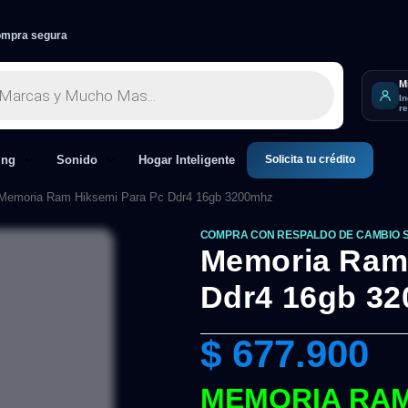
mpra segura
M
I
r
Solicita tu crédito
ing
Sonido
Hogar Inteligente
Memoria Ram Hiksemi Para Pc Ddr4 16gb 3200mhz
COMPRA CON RESPALDO DE CAMBIO 
Memoria Ram 
Ddr4 16gb 3
$
677.900
MEMORIA RAM