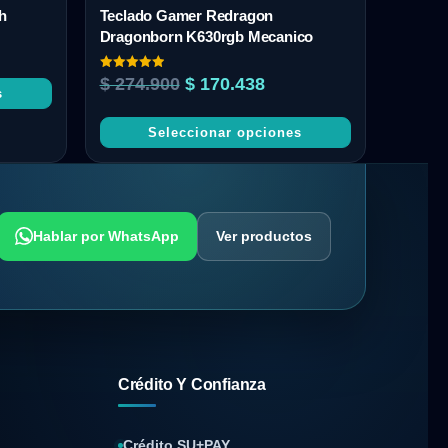
th
Teclado Gamer Redragon
Dragonborn K630rgb Mecanico
Valorado
$
274.900
$
170.438
con
s
5.00
de 5
Seleccionar opciones
Hablar por WhatsApp
Ver productos
Crédito Y Confianza
Crédito SU+PAY