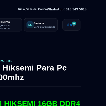
WhatsApp: 316 349 5618
Tuluá, Valle del Cauca
i cuenta
Rastrear
0
$
0
ngresar o
Consulta tu pedido
egistrarse
SYSTEMS
Hiksemi Para Pc
200mhz
 HIKSEMI 16GB DDR4