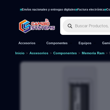
Envíos nacionales y entregas digitales
Factura electrónica
Co
Accesorios
Componentes
Equipos
Gam
Inicio
Accesorios
Componentes
Memoria Ram
>
>
>
>