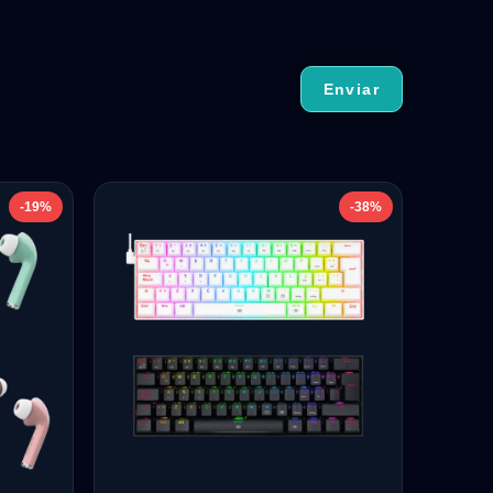
-19%
-38%