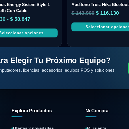
os Energy Sistem Style 1
Audífono Trust Nika Bluetoo
oth Con Cable
$
143.900
$
116.130
30
-
$
58.847
Seleccionar opcione
Seleccionar opciones
ra Elegir Tu Próximo Equipo?
putadores, licencias, accesorios, equipos POS y soluciones
Explora Productos
Mi Compra
Ofertas y novedades
Mi cuenta