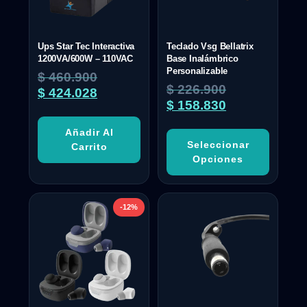
Ups Star Tec Interactiva
Teclado Vsg Bellatrix
1200VA/600W – 110VAC
Base Inalámbrico
Personalizable
$
460.900
$
226.900
$
424.028
$
158.830
Añadir Al
Seleccionar
Carrito
Opciones
-12%