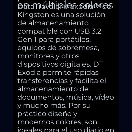
en múltiples colores
DataTraveler® Exodia™ de
Kingston es una solución
de almacenamiento
compatible con USB 3.2
Gen 1 para portátiles,
equipos de sobremesa,
monitores y otros
dispositivos digitales. DT
Exodia permite rápidas
transferencias y facilita el
almacenamiento de
documentos, música, vídeo
y mucho más. Por su
práctico diseño y
modernos colores, son
ideales para el uso diario en