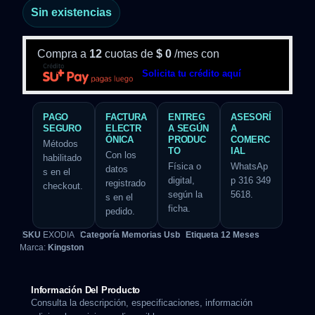
Sin existencias
Compra a
12
cuotas de
$
0
/mes con
Solicita tu crédito aquí
PAGO
FACTURA
ENTREG
ASESORÍ
SEGURO
ELECTR
A SEGÚN
A
ÓNICA
PRODUC
COMERC
Métodos
TO
IAL
Con los
habilitado
Física o
WhatsAp
datos
s en el
digital,
p 316 349
registrado
checkout.
según la
5618.
s en el
ficha.
pedido.
SKU
EXODIA
Categoría
Memorias Usb
Etiqueta
12 Meses
Marca:
Kingston
Información Del Producto
Consulta la descripción, especificaciones, información